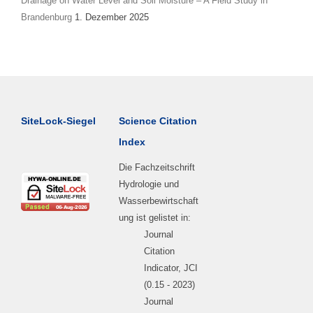
Drainage on Water Level and Soil Moisture – A Field Study in
Brandenburg
1. Dezember 2025
SiteLock-Siegel
Science Citation
Index
Die Fachzeitschrift
Hydrologie und
Wasserbewirtschaft
ung ist gelistet in:
Journal
Citation
Indicator, JCI
(0.15 - 2023)
Journal