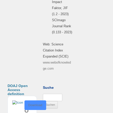
Impact
Faktor, JIF
(1.2 - 2023)
SCImago
Journal Rank
(0.133 - 2023)
Web: Science
Citation Index
Expanded (SCIE)
www.webofknowled
ge.com
DOAJ Open
Suche
Access
definition
Suchen
nach:
D
Download
O