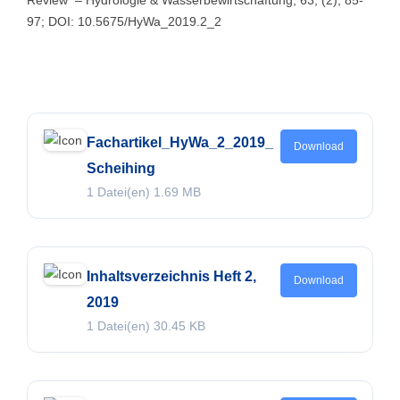
Review – Hydrologie & Wasserbewirtschaftung, 63, (2), 85-
97; DOI: 10.5675/HyWa_2019.2_2
Fachartikel_HyWa_2_2019_
Download
Scheihing
1 Datei(en)
1.69 MB
Inhaltsverzeichnis Heft 2,
Download
2019
1 Datei(en)
30.45 KB