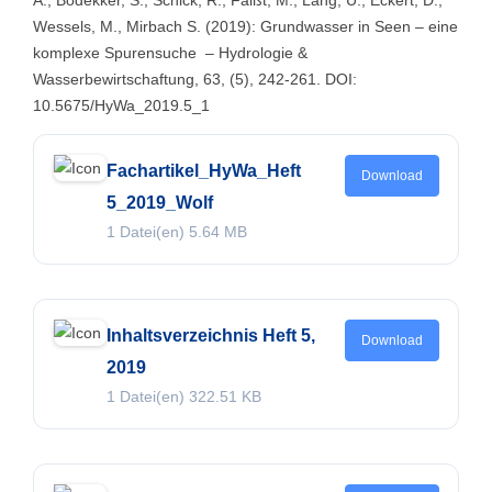
A., Bödekker, S., Schick, R., Faißt, M., Lang, U., Eckert, D.,
Wessels, M., Mirbach S. (2019): Grundwasser in Seen – eine
komplexe Spurensuche
– Hydrologie &
Wasserbewirtschaftung, 63, (5), 242-261. DOI:
10.5675/HyWa_2019.5_1
Fachartikel_HyWa_Heft
Download
5_2019_Wolf
1 Datei(en)
5.64 MB
Inhaltsverzeichnis Heft 5,
Download
2019
1 Datei(en)
322.51 KB