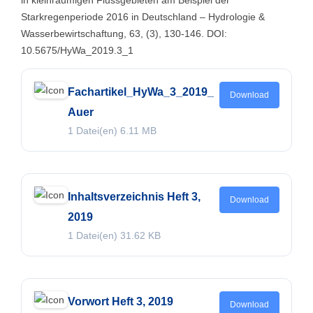
in kleinräumigen Flussgebieten am Beispiel der
Starkregenperiode 2016 in Deutschland – Hydrologie &
Wasserbewirtschaftung, 63, (3), 130-146. DOI:
10.5675/HyWa_2019.3_1
Fachartikel_HyWa_3_2019_
Download
Auer
1 Datei(en)
6.11 MB
Inhaltsverzeichnis Heft 3,
Download
2019
1 Datei(en)
31.62 KB
Vorwort Heft 3, 2019
Download