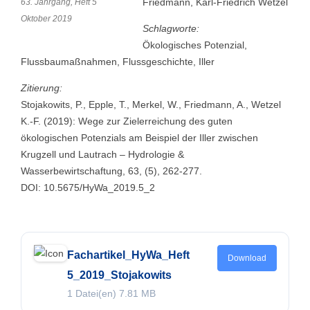
Friedmann, Karl-Friedrich Wetzel
63. Jahrgang, Heft 5
Oktober 2019
Schlagworte:
Ökologisches Potenzial,
Flussbaumaßnahmen, Flussgeschichte, Iller
Zitierung:
Stojakowits, P., Epple, T., Merkel, W., Friedmann, A., Wetzel
K.-F. (2019): Wege zur Zielerreichung des guten
ökologischen Potenzials am Beispiel der Iller zwischen
Krugzell und Lautrach – Hydrologie &
Wasserbewirtschaftung, 63, (5), 262-277.
DOI: 10.5675/HyWa_2019.5_2
Fachartikel_HyWa_Heft
Download
5_2019_Stojakowits
1 Datei(en)
7.81 MB