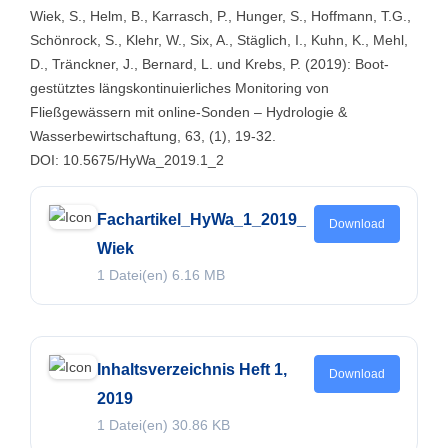
Wiek, S., Helm, B., Karrasch, P., Hunger, S., Hoffmann, T.G.,
Schönrock, S., Klehr, W., Six, A., Stäglich, I., Kuhn, K., Mehl,
D., Tränckner, J., Bernard, L. und Krebs, P. (2019): Boot-
gestütztes längskontinuierliches Monitoring von
Fließgewässern mit online-Sonden – Hydrologie &
Wasserbewirtschaftung, 63, (1), 19-32.
DOI: 10.5675/HyWa_2019.1_2
Fachartikel_HyWa_1_2019_
Download
Wiek
1 Datei(en)
6.16 MB
Inhaltsverzeichnis Heft 1,
Download
2019
1 Datei(en)
30.86 KB