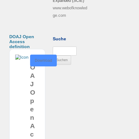
Expanded (SCIE)
www.webofknowled
ge.com
DOAJ Open
Suche
Access
definition
Suchen
nach:
D
Download
O
A
J
O
p
e
n
A
c