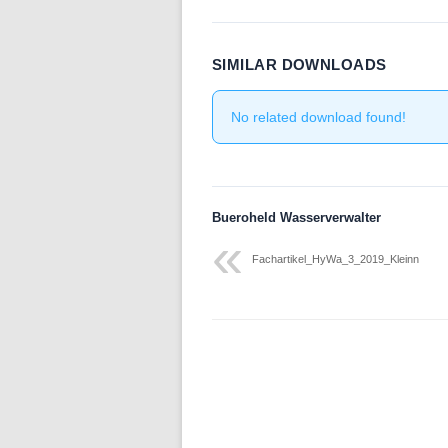
Folge 10 – Bodenkunde und
Landschaftswasserhaushalt
SIMILAR DOWNLOADS
Folge 9 – Internationale Kommission
zum Schutz des Rheins
No related download found!
Folge 8 – Oeschger-Zentrum für
Klimaforschung
Folge 7 – Ökohydrologie
Bueroheld Wasserverwalter
Folge 6 – Starkregen und Sturzfluten
Fachartikel_HyWa_3_2019_Kleinn
Folge 5 – Feuchtgebiete & Moore
Folge 4 – Fernerkundung &
Hydrologie
Folge 3 – Schneehydrologie
Folge 2 – Weltdatenzentrum Abfluss