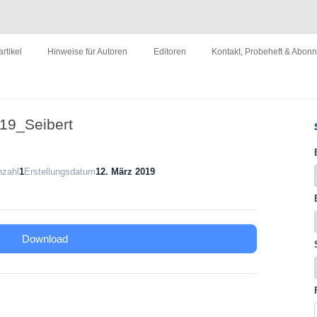
ewirtschaftung"
Zum
Inhalt
rtikel
Hinweise für Autoren
Editoren
Kontakt, Probeheft & Abon
springen
Impressum
19_Seibert
nzahl
1
Erstellungsdatum
12. März 2019
Download