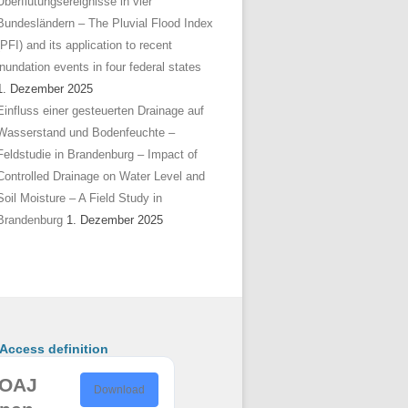
Überflutungsereignisse in vier
Bundesländern – The Pluvial Flood Index
(PFI) and its application to recent
inundation events in four federal states
1. Dezember 2025
Einfluss einer gesteuerten Drainage auf
Wasserstand und Bodenfeuchte –
Feldstudie in Brandenburg – Impact of
Controlled Drainage on Water Level and
Soil Moisture – A Field Study in
Brandenburg
1. Dezember 2025
ccess definition
OAJ
Download