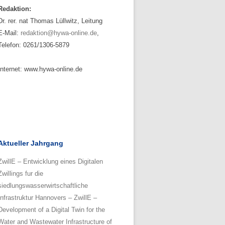
Redaktion:
Dr. rer. nat Thomas Lüllwitz, Leitung
E-Mail:
redaktion@hywa-online.de
,
Telefon: 0261/1306-5879
Internet: www.hywa-online.de
Aktueller Jahrgang
ZwillE – Entwicklung eines Digitalen
Zwillings fur die
siedlungswasserwirtschaftliche
Infrastruktur Hannovers – ZwillE –
Development of a Digital Twin for the
Water and Wastewater Infrastructure of