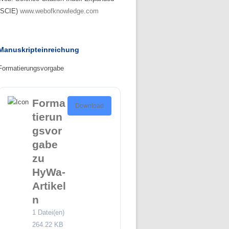
(SCIE)
www.webofknowledge.com
Manuskripteinreichung
Formatierungsvorgabe
Forma
Download
tierun
gsvor
gabe
zu
HyWa-
Artikel
n
1 Datei(en)
264.22 KB