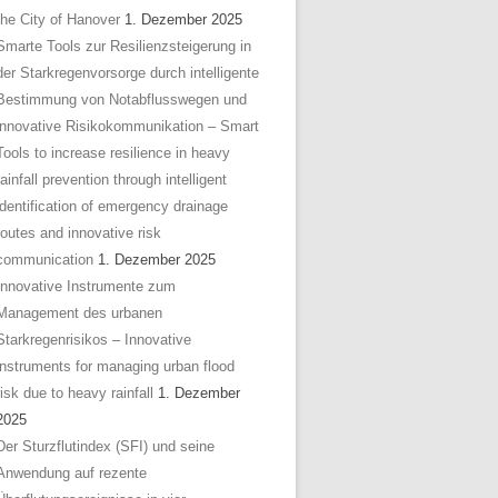
the City of Hanover
1. Dezember 2025
Smarte Tools zur Resilienzsteigerung in
der Starkregenvorsorge durch intelligente
Bestimmung von Notabflusswegen und
innovative Risikokommunikation – Smart
Tools to increase resilience in heavy
rainfall prevention through intelligent
identification of emergency drainage
routes and innovative risk
communication
1. Dezember 2025
Innovative Instrumente zum
Management des urbanen
Starkregenrisikos – Innovative
instruments for managing urban flood
risk due to heavy rainfall
1. Dezember
2025
Der Sturzflutindex (SFI) und seine
Anwendung auf rezente