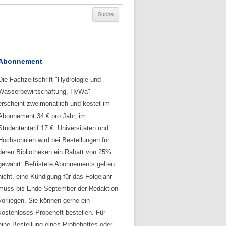
Abonnement
Die Fachzeitschrift "Hydrologie und
Wasserbewirtschaftung, HyWa"
erscheint zweimonatlich und kostet im
Abonnement 34 € pro Jahr, im
Studententarif 17 €. Universitäten und
Hochschulen wird bei Bestellungen für
deren Bibliotheken ein Rabatt von 25%
gewährt. Befristete Abonnements gelten
nicht, eine Kündigung für das Folgejahr
muss bis Ende September der Redaktion
vorliegen. Sie können gerne ein
kostenloses Probeheft bestellen. Für
eine Bestellung eines Probeheftes oder