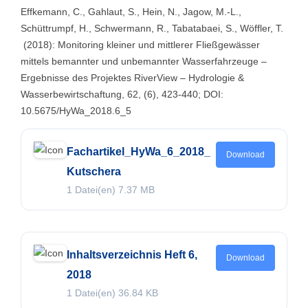
Effkemann, C., Gahlaut, S., Hein, N., Jagow, M.-L.,
Schüttrumpf, H., Schwermann, R., Tabatabaei, S., Wöffler, T.
(2018): Monitoring kleiner und mittlerer Fließgewässer
mittels bemannter und unbemannter Wasserfahrzeuge –
Ergebnisse des Projektes RiverView – Hydrologie &
Wasserbewirtschaftung, 62, (6), 423-440; DOI:
10.5675/HyWa_2018.6_5
Fachartikel_HyWa_6_2018_
Download
Kutschera
1 Datei(en)
7.37 MB
Inhaltsverzeichnis Heft 6,
Download
2018
1 Datei(en)
36.84 KB