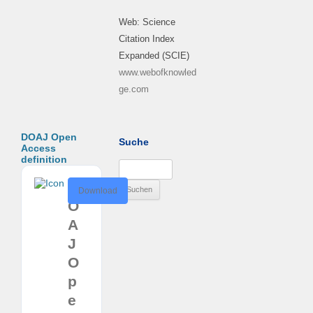
Web: Science
Citation Index
Expanded (SCIE)
www.webofknowled
ge.com
DOAJ Open
Suche
Access
definition
Suchen
nach:
D
Download
O
A
J
O
p
e