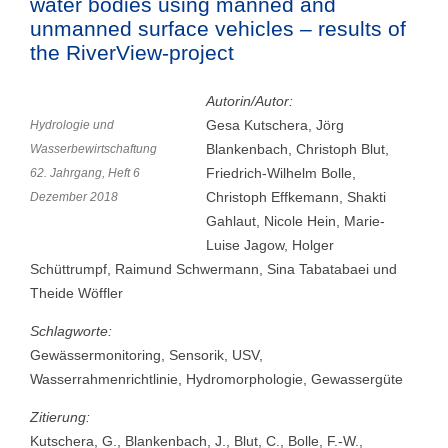
water bodies using manned and
unmanned surface vehicles – results of
the RiverView-project
Autorin/Autor:
Gesa Kutschera, Jörg
Hydrologie und
Blankenbach, Christoph Blut,
Wasserbewirtschaftung
Friedrich-Wilhelm Bolle,
62. Jahrgang, Heft 6
Christoph Effkemann, Shakti
Dezember 2018
Gahlaut, Nicole Hein, Marie-
Luise Jagow, Holger
Schüttrumpf, Raimund Schwermann, Sina Tabatabaei und
Theide Wöffler
Schlagworte:
Gewässermonitoring, Sensorik, USV,
Wasserrahmenrichtlinie, Hydromorphologie, Gewassergüte
Zitierung:
Kutschera, G., Blankenbach, J., Blut, C., Bolle, F.-W.,