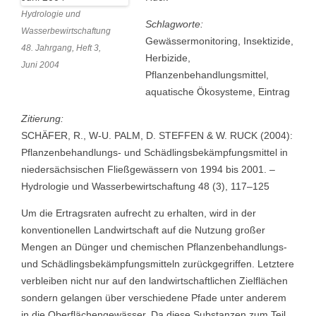
Hydrologie und
Schlagworte:
Wasserbewirtschaftung
Gewässermonitoring, Insektizide,
48. Jahrgang, Heft 3,
Herbizide,
Juni 2004
Pflanzenbehandlungsmittel,
aquatische Ökosysteme, Eintrag
Zitierung:
SCHÄFER, R., W-U. PALM, D. STEFFEN & W. RUCK (2004):
Pflanzenbehandlungs- und Schädlingsbekämpfungsmittel in
niedersächsischen Fließgewässern von 1994 bis 2001. –
Hydrologie und Wasserbewirtschaftung 48 (3), 117–125
Um die Ertragsraten aufrecht zu erhalten, wird in der
konventionellen Landwirtschaft auf die Nutzung großer
Mengen an Dünger und chemischen Pflanzenbehandlungs-
und Schädlingsbekämpfungsmitteln zurückgegriffen. Letztere
verbleiben nicht nur auf den landwirtschaftlichen Zielflächen
sondern gelangen über verschiedene Pfade unter anderem
in die Oberflächengewässer. Da diese Substanzen zum Teil