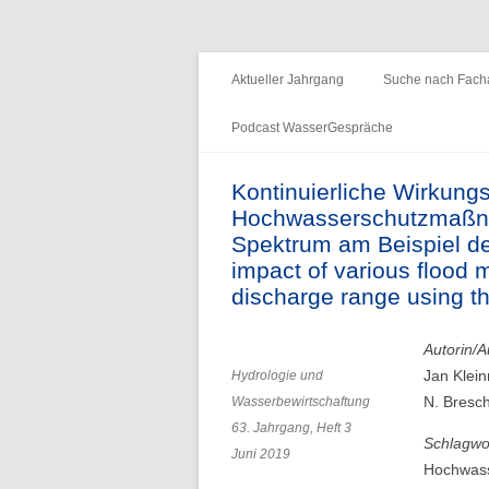
Fachzeitschrift "Hydrologie und Wasserb
HyWa
Aktueller Jahrgang
Suche nach Facha
Podcast WasserGespräche
Folge 15 – Wald & Wasser
Kontinuierliche Wirkun
Hochwasserschutzmaßna
Folge 14 – Aueninstitut
Spektrum am Beispiel der
Folge 13 – Niedrigwasser & die
impact of various flood 
Informationsplattform UNDINE
discharge range using th
Folge 12 – International Centre for
Autorin/A
Water Resources and Global
Jan Klein
Hydrologie und
Change
N. Bresch
Wasserbewirtschaftung
63. Jahrgang, Heft 3
Folge 11 – Institut für
Schlagwo
Juni 2019
Seenforschung, ISF
Hochwass