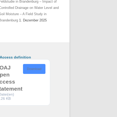
Feldstudie in Brandenburg – Impact of
Controlled Drainage on Water Level and
Soil Moisture – A Field Study in
Brandenburg
1. Dezember 2025
ccess definition
OAJ
Download
pen
ccess
tatement
Datei(en)
.26 KB