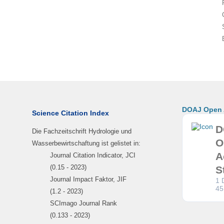
DOAJ Open A
Science Citation Index
D
Die Fachzeitschrift Hydrologie und
O
Wasserbewirtschaftung ist gelistet in:
A
Journal Citation Indicator, JCI
(0.15 - 2023)
S
Journal Impact Faktor, JIF
1 
45
(1.2 - 2023)
SCImago Journal Rank
(0.133 - 2023)