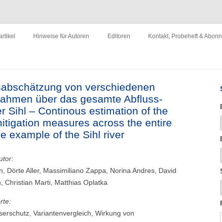
ewirtschaftung"
Zum
Inhalt
rtikel
Hinweise für Autoren
Editoren
Kontakt, Probeheft & Abon
springen
Impressum
gsabschätzung von verschiedenen
hmen über das gesamte Abfluss-
 Sihl – Continous estimation of the
mitigation measures across the entire
e example of the Sihl river
utor:
n, Dörte Aller, Massimiliano Zappa, Norina Andres, David
, Christian Marti, Matthias Oplatka
rte:
erschutz, Variantenvergleich, Wirkung von