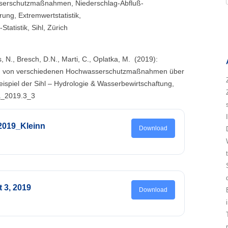
erschutzmaßnahmen, Niederschlag-Abfluß-
ung, Extremwertstatistik,
atistik, Sihl, Zürich
es, N., Bresch, D.N., Marti, C., Oplatka, M. (2019):
ng von verschiedenen Hochwasserschutzmaßnahmen über
spiel der Sihl – Hydrologie & Wasserbewirtschaftung,
a_2019.3_3
2019_Kleinn
Download
t 3, 2019
Download