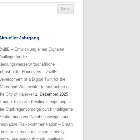
Aktueller Jahrgang
ZwillE – Entwicklung eines Digitalen
Zwillings fur die
siedlungswasserwirtschaftliche
Infrastruktur Hannovers – ZwillE –
Development of a Digital Twin for the
Water and Wastewater Infrastructure of
the City of Hanover
1. Dezember 2025
Smarte Tools zur Resilienzsteigerung in
der Starkregenvorsorge durch intelligente
Bestimmung von Notabflusswegen und
innovative Risikokommunikation – Smart
Tools to increase resilience in heavy
rainfall prevention through intelligent