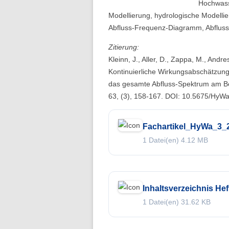
Hochwass
Folge 10 – Bodenkunde und
Modellierung, hydrologische Modellier
Landschaftswasserhaushalt
Abfluss-Frequenz-Diagramm, Abfluss-St
Folge 9 – Internationale Kommission
Zitierung:
zum Schutz des Rheins
Kleinn, J., Aller, D., Zappa, M., Andr
Kontinuierliche Wirkungsabschätzu
Folge 8 – Oeschger-Zentrum für
das gesamte Abfluss-Spektrum am Bei
Klimaforschung
63, (3), 158-167. DOI: 10.5675/HyW
Folge 7 – Ökohydrologie
Fachartikel_HyWa_3_
Folge 6 – Starkregen und Sturzfluten
1 Datei(en)
4.12 MB
Folge 5 – Feuchtgebiete & Moore
Folge 4 – Fernerkundung &
Hydrologie
Inhaltsverzeichnis Hef
1 Datei(en)
31.62 KB
Folge 3 – Schneehydrologie
Folge 2 – Weltdatenzentrum Abfluss