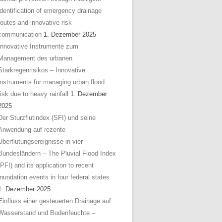
identification of emergency drainage
routes and innovative risk
communication
1. Dezember 2025
Innovative Instrumente zum
Management des urbanen
Starkregenrisikos – Innovative
instruments for managing urban flood
risk due to heavy rainfall
1. Dezember
2025
Der Sturzflutindex (SFI) und seine
Anwendung auf rezente
Überflutungsereignisse in vier
Bundesländern – The Pluvial Flood Index
(PFI) and its application to recent
inundation events in four federal states
1. Dezember 2025
Einfluss einer gesteuerten Drainage auf
Wasserstand und Bodenfeuchte –