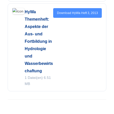
HyWa
Download HyWa Heft 3, 2013
Themenheft:
Aspekte der
Aus- und
Fortbildung in
Hydrologie
und
Wasserbewirts
chaftung
1 Datei(en)
6.51
MB