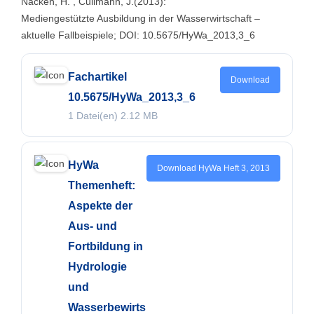
Nacken, H. , Cullmann, J.(2013):
Mediengestützte Ausbildung in der Wasserwirtschaft –
aktuelle Fallbeispiele; DOI: 10.5675/HyWa_2013,3_6
Fachartikel
Download
10.5675/HyWa_2013,3_6
1 Datei(en)
2.12 MB
HyWa
Download HyWa Heft 3, 2013
Themenheft:
Aspekte der
Aus- und
Fortbildung in
Hydrologie
und
Wasserbewirts