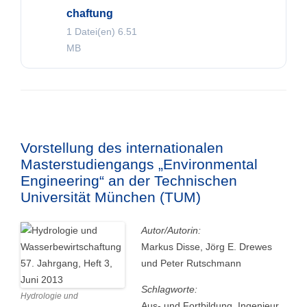
chaftung
1 Datei(en)
6.51
MB
Vorstellung des internationalen
Masterstudiengangs „Environmental
Engineering“ an der Technischen
Universität München (TUM)
Autor/Autorin:
Markus Disse, Jörg E. Drewes
und Peter Rutschmann
Schlagworte:
Hydrologie und
Aus- und Fortbildung, Ingenieur,