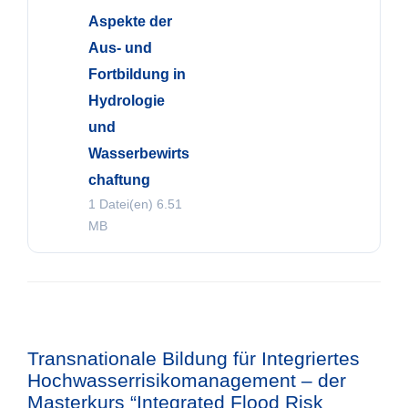
Aspekte der
Aus- und
Fortbildung in
Hydrologie
und
Wasserbewirts
chaftung
1 Datei(en)
6.51
MB
Transnationale Bildung für Integriertes
Hochwasserrisikomanagement – der
Masterkurs “Integrated Flood Risk