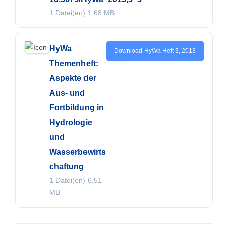
1 Datei(en)
1.68 MB
HyWa
Download HyWa Heft 3, 2013
Themenheft:
Aspekte der
Aus- und
Fortbildung in
Hydrologie
und
Wasserbewirts
chaftung
1 Datei(en)
6.51
MB