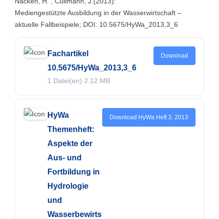
Nacken, H. , Cullmann, J.(2013):
Mediengestützte Ausbildung in der Wasserwirtschaft –
aktuelle Fallbeispiele; DOI: 10.5675/HyWa_2013,3_6
Fachartikel
Download
10.5675/HyWa_2013,3_6
1 Datei(en)
2.12 MB
HyWa
Download HyWa Heft 3, 2013
Themenheft:
Aspekte der
Aus- und
Fortbildung in
Hydrologie
und
Wasserbewirts