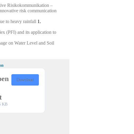
ative Risikokommunikation –
d innovative risk communication
e to heavy rainfall
1.
x (PFI) and its application to
nage on Water Level and Soil
on
pen
Download
t
6 KB