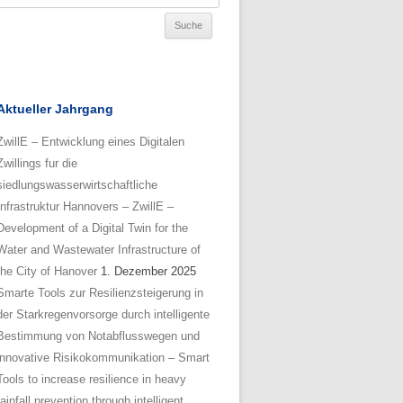
Aktueller Jahrgang
ZwillE – Entwicklung eines Digitalen
Zwillings fur die
siedlungswasserwirtschaftliche
Infrastruktur Hannovers – ZwillE –
Development of a Digital Twin for the
Water and Wastewater Infrastructure of
the City of Hanover
1. Dezember 2025
Smarte Tools zur Resilienzsteigerung in
der Starkregenvorsorge durch intelligente
Bestimmung von Notabflusswegen und
innovative Risikokommunikation – Smart
Tools to increase resilience in heavy
rainfall prevention through intelligent