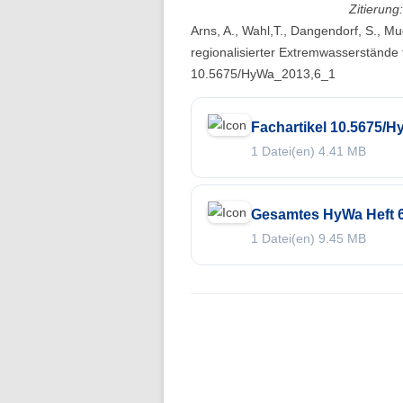
Zitierung:
Folge 10 – Bodenkunde und
Arns, A., Wahl,T., Dangendorf, S., M
Landschaftswasserhaushalt
regionalisierter Extremwasserstände 
Folge 9 – Internationale Kommission
10.5675/HyWa_2013,6_1
zum Schutz des Rheins
Fachartikel 10.5675/
Folge 8 – Oeschger-Zentrum für
1 Datei(en)
4.41 MB
Klimaforschung
Folge 7 – Ökohydrologie
Gesamtes HyWa Heft 6
Folge 6 – Starkregen und Sturzfluten
1 Datei(en)
9.45 MB
Folge 5 – Feuchtgebiete & Moore
Folge 4 – Fernerkundung &
Hydrologie
Folge 3 – Schneehydrologie
Folge 2 – Weltdatenzentrum Abfluss