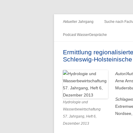
Fachzeitschrift "Hydrologie und Wasserb
HyWa
Aktueller Jahrgang
Suche nach Facha
Podcast WasserGespräche
Folge 15 – Wald & Wasser
Ermittlung regionalisier
Schleswig-Holsteinisch
Folge 14 – Aueninstitut
Folge 13 – Niedrigwasser & die
Autor/Aut
Informationsplattform UNDINE
Arne Arn
Mudersba
Folge 12 – International Centre for
Water Resources and Global
Schlagwo
Hydrologie und
Change
Extremwer
Wasserbewirtschaftung
Nordsee, 
57. Jahrgang, Heft 6,
Folge 11 – Institut für
Dezember 2013
Seenforschung, ISF