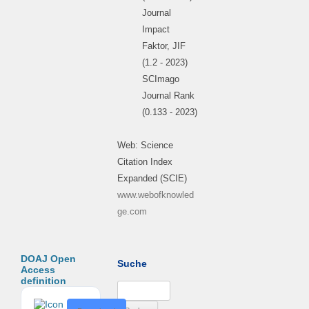
Journal
Impact
Faktor, JIF
(1.2 - 2023)
SCImago
Journal Rank
(0.133 - 2023)
Web: Science
Citation Index
Expanded (SCIE)
www.webofknowled
ge.com
DOAJ Open
Suche
Access
definition
Suchen
nach:
D