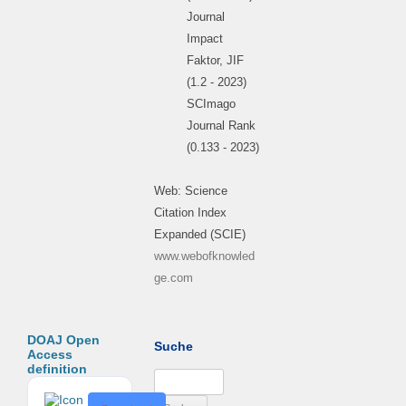
Journal
Impact
Faktor, JIF
(1.2 - 2023)
SCImago
Journal Rank
(0.133 - 2023)
Web: Science
Citation Index
Expanded (SCIE)
www.webofknowled
ge.com
DOAJ Open
Suche
Access
definition
Suchen
nach:
D