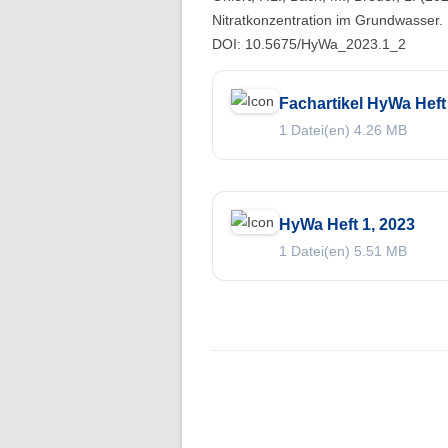
Folge 10 – Bodenkunde und
Nitratkonzentration im Grundwasser. 
Landschaftswasserhaushalt
DOI: 10.5675/HyWa_2023.1_2
Folge 9 – Internationale Kommission
Fachartikel HyWa Heft 1
zum Schutz des Rheins
1 Datei(en)
4.26 MB
Folge 8 – Oeschger-Zentrum für
Klimaforschung
Folge 7 – Ökohydrologie
HyWa Heft 1, 2023
Folge 6 – Starkregen und Sturzfluten
1 Datei(en)
5.51 MB
Folge 5 – Feuchtgebiete & Moore
Folge 4 – Fernerkundung &
Hydrologie
Folge 3 – Schneehydrologie
Folge 2 – Weltdatenzentrum Abfluss