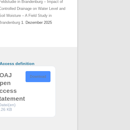
Feldstudie in Brandenburg – Impact of
Controlled Drainage on Water Level and
Soil Moisture – A Field Study in
Brandenburg
1. Dezember 2025
ccess definition
OAJ
Download
pen
ccess
tatement
Datei(en)
.26 KB