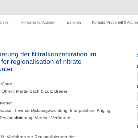
ewirtschaftung"
Zum
Inhalt
rtikel
Hinweise für Autoren
Editoren
Kontakt, Probeheft & Abon
springen
Impressum
ierung der Nitratkonzentration im
r regionalisation of nitrate
water
n/Autor:
. Ohlert, Martin Bach & Lutz Breuer
worte:
asser, Inverse Distanzgewichtung, Interpolation, Kriging,
, Regionalisierung, Voronoi-Verfahren
023): Verfahren zur Regionalisierung der