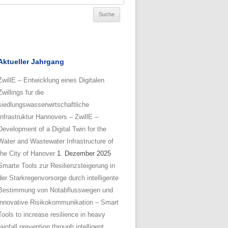
Aktueller Jahrgang
ZwillE – Entwicklung eines Digitalen
Zwillings fur die
siedlungswasserwirtschaftliche
Infrastruktur Hannovers – ZwillE –
Development of a Digital Twin for the
Water and Wastewater Infrastructure of
the City of Hanover
1. Dezember 2025
Smarte Tools zur Resilienzsteigerung in
der Starkregenvorsorge durch intelligente
Bestimmung von Notabflusswegen und
innovative Risikokommunikation – Smart
Tools to increase resilience in heavy
rainfall prevention through intelligent