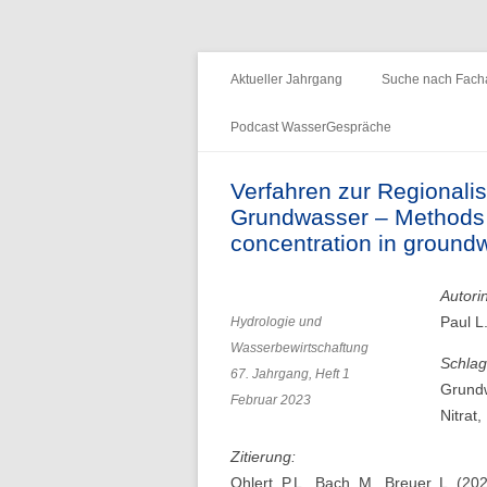
Fachzeitschrift "Hydrologie und Wasserb
HyWa
Aktueller Jahrgang
Suche nach Facha
Podcast WasserGespräche
Folge 15 – Wald & Wasser
Verfahren zur Regionalis
Grundwasser – Methods fo
Folge 14 – Aueninstitut
concentration in ground
Folge 13 – Niedrigwasser & die
Informationsplattform UNDINE
Autori
Paul L
Hydrologie und
Folge 12 – International Centre for
Wasserbewirtschaftung
Water Resources and Global
Schlag
67. Jahrgang, Heft 1
Change
Grundw
Februar 2023
Nitrat
Folge 11 – Institut für
Zitierung:
Seenforschung, ISF
Ohlert, P.L., Bach, M., Breuer, L. (2