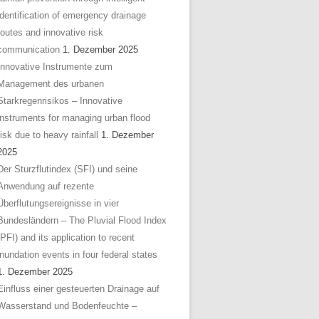
identification of emergency drainage
routes and innovative risk
communication
1. Dezember 2025
Innovative Instrumente zum
Management des urbanen
Starkregenrisikos – Innovative
instruments for managing urban flood
risk due to heavy rainfall
1. Dezember
2025
Der Sturzflutindex (SFI) und seine
Anwendung auf rezente
Überflutungsereignisse in vier
Bundesländern – The Pluvial Flood Index
(PFI) and its application to recent
inundation events in four federal states
1. Dezember 2025
Einfluss einer gesteuerten Drainage auf
Wasserstand und Bodenfeuchte –