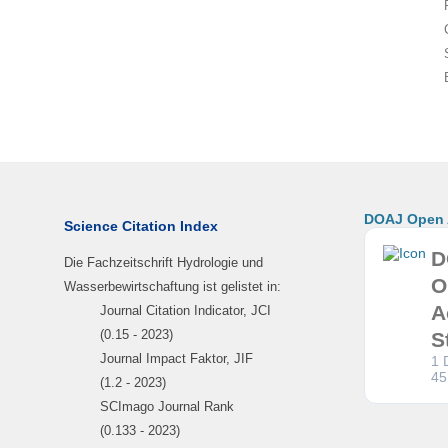
DOAJ Open A
Science Citation Index
D
Die Fachzeitschrift Hydrologie und
O
Wasserbewirtschaftung ist gelistet in:
A
Journal Citation Indicator, JCI
(0.15 - 2023)
S
Journal Impact Faktor, JIF
1 
45
(1.2 - 2023)
SCImago Journal Rank
(0.133 - 2023)