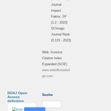
Journal
Impact
Faktor, JIF
(1.2 - 2023)
SCImago
Journal Rank
(0.133 - 2023)
Web: Science
Citation Index
Expanded (SCIE)
www.webofknowled
ge.com
DOAJ Open
Suche
Access
definition
Suchen
nach:
D