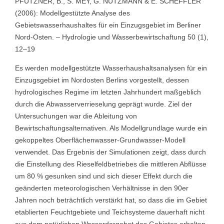
PFÜTZNER, B., S. MEY, G. NÜTZMANN & E. SCHEFFLER
(2006): Modellgestützte Analyse des
Gebietswasserhaushaltes für ein Einzugsgebiet im Berliner
Nord-Osten. – Hydrologie und Wasserbewirtschaftung 50 (1),
12–19
Es werden modellgestützte Wasserhaushaltsanalysen für ein
Einzugsgebiet im Nordosten Berlins vorgestellt, dessen
hydrologisches Regime im letzten Jahrhundert maßgeblich
durch die Abwasserverrieselung geprägt wurde. Ziel der
Untersuchungen war die Ableitung von
Bewirtschaftungsalternativen. Als Modellgrundlage wurde ein
gekoppeltes Oberflächenwasser-Grundwasser-Modell
verwendet. Das Ergebnis der Simulationen zeigt, dass durch
die Einstellung des Rieselfeldbetriebes die mittleren Abflüsse
um 80 % gesunken sind und sich dieser Effekt durch die
geänderten meteorologischen Verhältnisse in den 90er
Jahren noch beträchtlich verstärkt hat, so dass die im Gebiet
etablierten Feuchtgebiete und Teichsysteme dauerhaft nicht