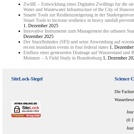
ZwillE – Entwicklung eines Digitalen Zwillings fur die si
Water and Wastewater Infrastructure of the City of Hanove
Smarte Tools zur Resilienzsteigerung in der Starkregenv
Smart Tools to increase resilience in heavy rainfall preven
1. Dezember 2025
Innovative Instrumente zum Management des urbanen Starkr
Dezember 2025
Der Sturzflutindex (SFI) und seine Anwendung auf rezente 
recent inundation events in four federal states
1. Dezember
Einfluss einer gesteuerten Drainage auf Wasserstand und 
Moisture – A Field Study in Brandenburg
1. Dezember 20
SiteLock-Siegel
Science C
Die Fachze
Wasserbewir
Jour
(0.1
Jour