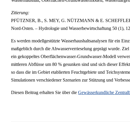
Wasserhaushalt, Oberflächen-Grundwassermodell, Wasserdargeb
Zitierung:
PFÜTZNER, B., S. MEY, G. NÜTZMANN & E. SCHEFFLER (2006):
Nord-Osten. – Hydrologie und Wasserbewirtschaftung 50 (1), 1
Es werden modellgestützte Wasserhaushaltsanalysen für ein Einz
maßgeblich durch die Abwasserverrieselung geprägt wurde. Ziel
ein gekoppeltes Oberflächenwasser-Grundwasser-Modell verwendet
mittleren Abflüsse um 80 % gesunken sind und sich dieser Effekt 
so dass die im Gebiet etablierten Feuchtgebiete und Teichsystem
Simulationen verschiedener Szenarien zur Stützung und Verbess
Diesen Beitrag erhalten Sie über die
Gewässerkundliche Zentralb