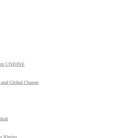
tform UNDINE
es and Global Change
halt
es Rheins