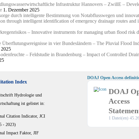
edlungswasserwirtschaftliche Infrastruktur Hannovers – ZwillE – Devel
r
1. Dezember 2025
orsorge durch intelligente Bestimmung von Notabflusswegen und innov
tion through intelligent identification of emergency drainage routes an
egenrisikos – Innovative instruments for managing urban flood risk du
Überflutungsereignisse in vier Bundesländern – The Pluvial Flood Inde
 2025
Bodenfeuchte – Feldstudie in Brandenburg – Impact of Controlled Drai
25
DOAJ Open Access definiti
itation Index
DOAJ O
itschrift Hydrologie und
Access
tschaftung ist gelistet in:
Statemen
nal Citation Indicator, JCI
1 Datei(en)
45.2
5 - 2023)
nal Impact Faktor, JIF