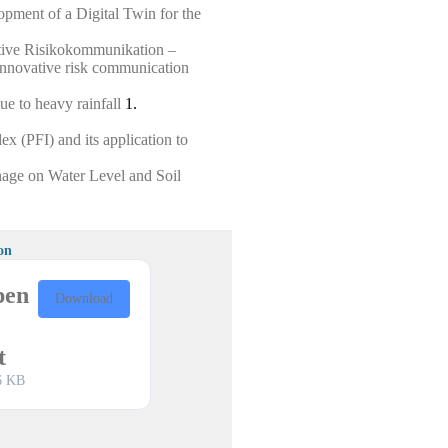
opment of a Digital Twin for the
ative Risikokommunikation –
d innovative risk communication
e to heavy rainfall
1.
x (PFI) and its application to
nage on Water Level and Soil
on
pen
Download
t
6 KB