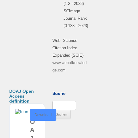
(1.2 - 2023)
SCImago
Journal Rank
(0.133 - 2023)
Web: Science
Citation Index
Expanded (SCIE)
www.webofknowled
ge.com
DOAJ Open
Suche
Access
definition
Suchen
nach:
D
Download
O
A