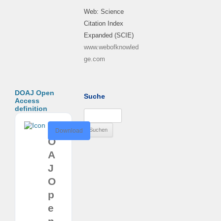
Web: Science
Citation Index
Expanded (SCIE)
www.webofknowled
ge.com
DOAJ Open
Suche
Access
definition
Suchen
nach:
D
Download
O
A
J
O
p
e