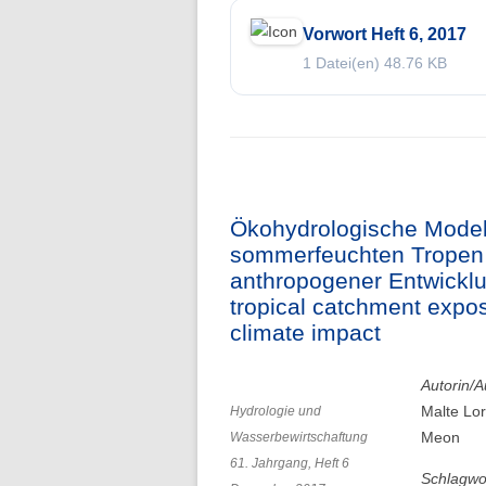
Vorwort Heft 6, 2017
Folge 1 – Niederschlagsdynamik
1 Datei(en)
48.76 KB
Ökohydrologische Modell
sommerfeuchten Tropen 
anthropogener Entwicklu
tropical catchment expo
climate impact
Autorin/A
Malte Lo
Hydrologie und
Meon
Wasserbewirtschaftung
61. Jahrgang, Heft 6
Schlagwo