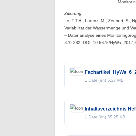
Monitori
Folge 10 – Bodenkunde und
Landschaftswasserhaushalt
Zitierung:
Le, T.T.H., Lorenz, M., Zeunert, S., 
Folge 9 – Internationale Kommission
Variabilität der Wassermenge und Wa
zum Schutz des Rheins
– Datenanalyse eines Monitoringprog
370-382; DOI: 10.5675/HyWa_2017,
Folge 8 – Oeschger-Zentrum für
Klimaforschung
Folge 7 – Ökohydrologie
Fachartikel_HyWa_6_
Folge 6 – Starkregen und Sturzfluten
1 Datei(en)
5.27 MB
Folge 5 – Feuchtgebiete & Moore
Folge 4 – Fernerkundung &
Hydrologie
Inhaltsverzeichnis Hef
1 Datei(en)
35.25 KB
Folge 3 – Schneehydrologie
Folge 2 – Weltdatenzentrum Abfluss