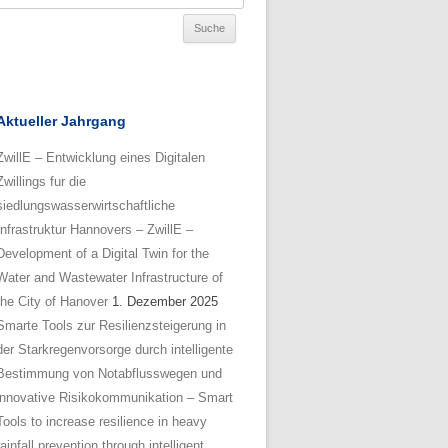
Aktueller Jahrgang
ZwillE – Entwicklung eines Digitalen
Zwillings fur die
siedlungswasserwirtschaftliche
Infrastruktur Hannovers – ZwillE –
Development of a Digital Twin for the
Water and Wastewater Infrastructure of
the City of Hanover
1. Dezember 2025
Smarte Tools zur Resilienzsteigerung in
der Starkregenvorsorge durch intelligente
Bestimmung von Notabflusswegen und
innovative Risikokommunikation – Smart
Tools to increase resilience in heavy
rainfall prevention through intelligent