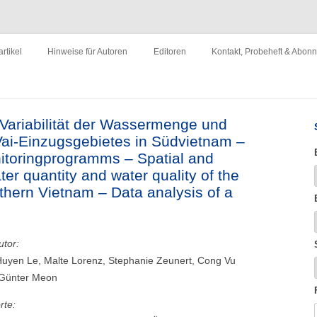
ewirtschaftung"
Zum
Inhalt
rtikel
Hinweise für Autoren
Editoren
Kontakt, Probeheft & Abon
springen
Impressum
 Variabilität der Wassermenge und
Vai-Einzugsgebietes in Südvietnam –
itoringprogramms – Spatial and
ater quantity and water quality of the
thern Vietnam – Data analysis of a
utor:
Huyen Le, Malte Lorenz, Stephanie Zeunert, Cong Vu
Günter Meon
rte: