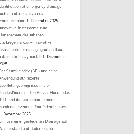
identification of emergency drainage
routes and innovative risk
communication
1. Dezember 2025
Innovative Instrumente zum
Management des urbanen
Starkregenrisikos – Innovative
instruments for managing urban flood
risk due to heavy rainfall
1. Dezember
2025
Der Sturzflutindex (SFI) und seine
Anwendung auf rezente
Überflutungsereignisse in vier
Bundesländern – The Pluvial Flood Index
(PFI) and its application to recent
inundation events in four federal states
1. Dezember 2025
Einfluss einer gesteuerten Drainage auf
Wasserstand und Bodenfeuchte –