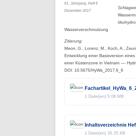
61. Jahrgang, Heft 6
Schlagwo
Dezember 2017
Wasserma
ökohydrol
Wasserverschmutzung
Zitierung:
Meon, G., Lorenz, M., Koch, A., Zeune
Entwicklung einer Basisversion eine
einer Küstenzone in Vietnam –– Hydr
DOI: 10.5675/HyWa_2017,6_6
Fachartikel_HyWa_6
1 Datei(en)
5.08 MB
Inhaltsverzeichnis Hef
1 Datei(en)
35.25 KB