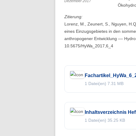
Dezember 2017
Ökohydrol
Zitierung:
Lorenz, M., Zeunert, S., Nguyen, H.
eines Einzugsgebietes in den somme
anthropogener Entwicklung –– Hydrol
10.5675/HyWa_2017,6_4
Fachartikel_HyWa_6_
1 Datei(en)
7.31 MB
Inhaltsverzeichnis Hef
1 Datei(en)
35.25 KB