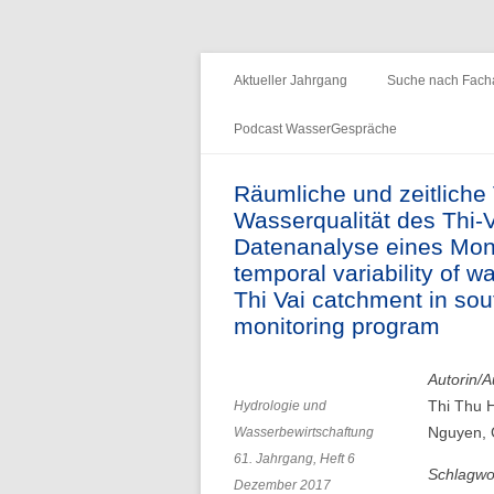
Fachzeitschrift "Hydrologie und Wasserb
HyWa
Aktueller Jahrgang
Suche nach Facha
Podcast WasserGespräche
Folge 15 – Wald & Wasser
Räumliche und zeitliche
Wasserqualität des Thi-
Folge 14 – Aueninstitut
Datenanalyse eines Mon
Folge 13 – Niedrigwasser & die
temporal variability of w
Informationsplattform UNDINE
Thi Vai catchment in sou
monitoring program
Folge 12 – International Centre for
Water Resources and Global
Autorin/A
Change
Thi Thu 
Hydrologie und
Nguyen, 
Wasserbewirtschaftung
Folge 11 – Institut für
61. Jahrgang, Heft 6
Seenforschung, ISF
Schlagwo
Dezember 2017