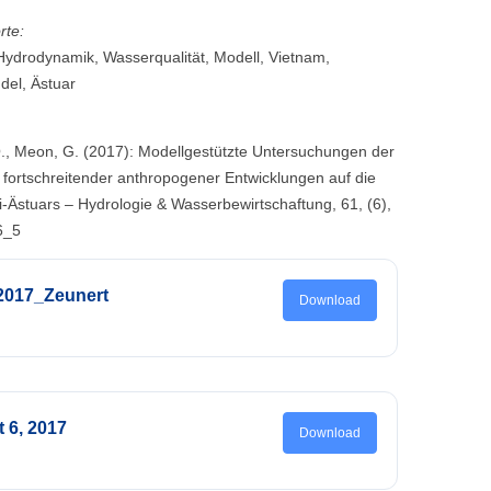
rte:
Hydrodynamik, Wasserqualität, Modell, Vietnam,
del, Ästuar
Q., Meon, G. (2017): Modellgestützte Untersuchungen der
ortschreitender anthropogener Entwicklungen auf die
i-Ästuars – Hydrologie & Wasserbewirtschaftung, 61, (6),
6_5
2017_Zeunert
Download
t 6, 2017
Download