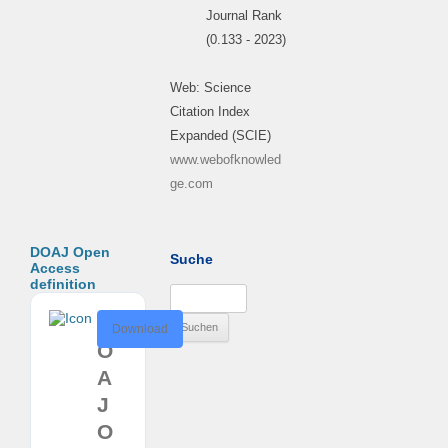
Journal Rank
(0.133 - 2023)
Web: Science
Citation Index
Expanded (SCIE)
www.webofknowled
ge.com
DOAJ Open
Suche
Access
definition
Suchen
nach:
D
Download
O
A
J
O