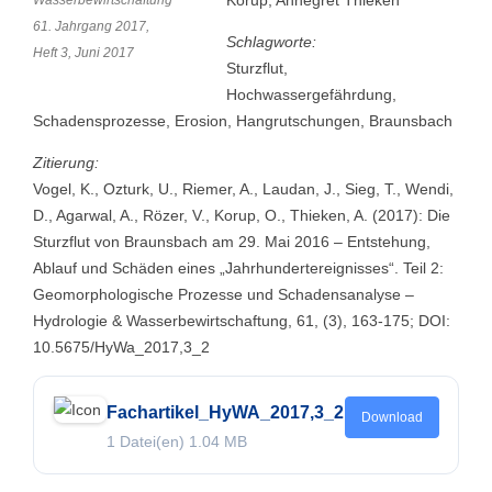
Korup, Annegret Thieken
Wasserbewirtschaftung
61. Jahrgang 2017,
Schlagworte:
Heft 3, Juni 2017
Sturzflut,
Hochwassergefährdung,
Schadensprozesse, Erosion, Hangrutschungen, Braunsbach
Zitierung:
Vogel, K., Ozturk, U., Riemer, A., Laudan, J., Sieg, T., Wendi,
D., Agarwal, A., Rözer, V., Korup, O., Thieken, A. (2017): Die
Sturzflut von Braunsbach am 29. Mai 2016 – Entstehung,
Ablauf und Schäden eines „Jahrhundertereignisses“. Teil 2:
Geomorphologische Prozesse und Schadensanalyse –
Hydrologie & Wasserbewirtschaftung, 61, (3), 163-175; DOI:
10.5675/HyWa_2017,3_2
Fachartikel_HyWA_2017,3_2
Download
1 Datei(en)
1.04 MB