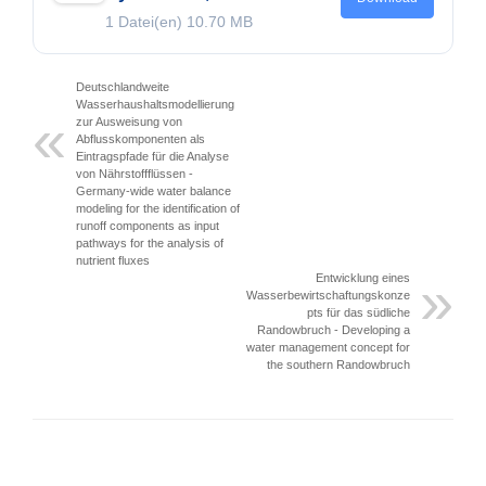
1 Datei(en)
10.70 MB
Deutschlandweite
Wasserhaushaltsmodellierung
zur Ausweisung von
Abflusskomponenten als
Eintragspfade für die Analyse
von Nährstoffflüssen -
Germany-wide water balance
modeling for the identification of
runoff components as input
pathways for the analysis of
nutrient fluxes
Entwicklung eines
Wasserbewirtschaftungskonze
pts für das südliche
Randowbruch - Developing a
water management concept for
the southern Randowbruch