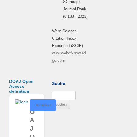
SCImago
Journal Rank
(0.133 - 2023)
Web: Science
Citation Index
Expanded (SCIE)
www.webofknowled
ge.com
DOAJ Open
Suche
Access
definition
Suchen
nach:
D
Download
O
A
J
O