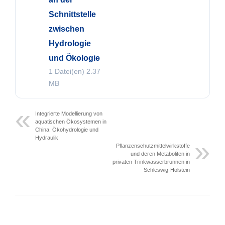
Schnittstelle
zwischen
Hydrologie
und Ökologie
1 Datei(en)
2.37
MB
Integrierte Modellierung von
aquatischen Ökosystemen in
China: Ökohydrologie und
Hydraulik
Pflanzenschutzmittelwirkstoffe
und deren Metaboliten in
privaten Trinkwasserbrunnen in
Schleswig-Holstein