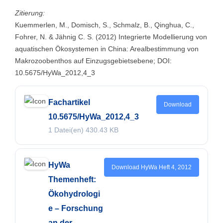
Zitierung:
Kuemmerlen, M., Domisch, S., Schmalz, B., Qinghua, C.,
Fohrer, N. & Jähnig C. S. (2012) Integrierte Modellierung von
aquatischen Ökosystemen in China: Arealbestimmung von
Makrozoobenthos auf Einzugsgebietsebene; DOI:
10.5675/HyWa_2012,4_3
Fachartikel
Download
10.5675/HyWa_2012,4_3
1 Datei(en)
430.43 KB
HyWa
Download HyWa Heft 4, 2012
Themenheft:
Ökohydrologi
e – Forschung
an der