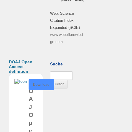
Web: Science
Citation Index
Expanded (SCIE)
www.webofknowled
ge.com
DOAJ Open
Suche
Access
definition
Suchen
nach:
D
Download
O
A
J
O
p
e