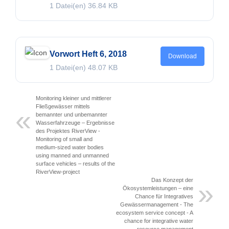
1 Datei(en)
36.84 KB
Vorwort Heft 6, 2018
Download
1 Datei(en)
48.07 KB
Monitoring kleiner und mittlerer
Fließgewässer mittels
bemannter und unbemannter
Wasserfahrzeuge – Ergebnisse
des Projektes RiverView -
Monitoring of small and
medium-sized water bodies
using manned and unmanned
surface vehicles – results of the
RiverView-project
Das Konzept der
Ökosystemleistungen – eine
Chance für Integratives
Gewässermanagement - The
ecosystem service concept - A
chance for integrative water