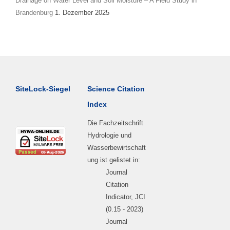
Drainage on Water Level and Soil Moisture – A Field Study in
Brandenburg
1. Dezember 2025
SiteLock-Siegel
Science Citation
Index
Die Fachzeitschrift
Hydrologie und
Wasserbewirtschaft
ung ist gelistet in:
Journal
Citation
Indicator, JCI
(0.15 - 2023)
Journal