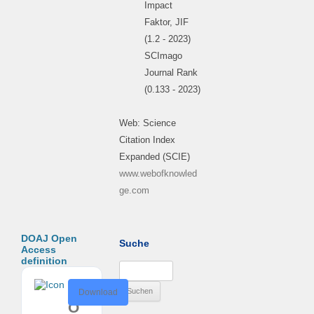
Impact
Faktor, JIF
(1.2 - 2023)
SCImago
Journal Rank
(0.133 - 2023)
Web: Science
Citation Index
Expanded (SCIE)
www.webofknowled
ge.com
DOAJ Open
Suche
Access
definition
Suchen
nach:
D
Download
O