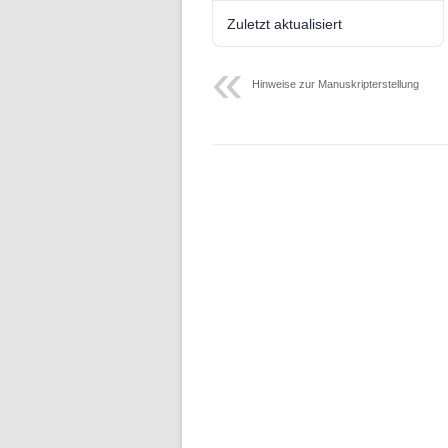
Folge 10 – Bodenkunde und
Zuletzt aktualisiert
Landschaftswasserhaushalt
Folge 9 – Internationale Kommission
Hinweise zur Manuskripterstellung
zum Schutz des Rheins
Folge 8 – Oeschger-Zentrum für
Klimaforschung
Folge 7 – Ökohydrologie
Folge 6 – Starkregen und Sturzfluten
Folge 5 – Feuchtgebiete & Moore
Folge 4 – Fernerkundung &
Hydrologie
Folge 3 – Schneehydrologie
Folge 2 – Weltdatenzentrum Abfluss