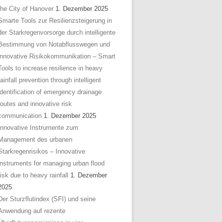
the City of Hanover
1. Dezember 2025
Smarte Tools zur Resilienzsteigerung in
der Starkregenvorsorge durch intelligente
Bestimmung von Notabflusswegen und
innovative Risikokommunikation – Smart
Tools to increase resilience in heavy
rainfall prevention through intelligent
identification of emergency drainage
routes and innovative risk
communication
1. Dezember 2025
Innovative Instrumente zum
Management des urbanen
Starkregenrisikos – Innovative
instruments for managing urban flood
risk due to heavy rainfall
1. Dezember
2025
Der Sturzflutindex (SFI) und seine
Anwendung auf rezente