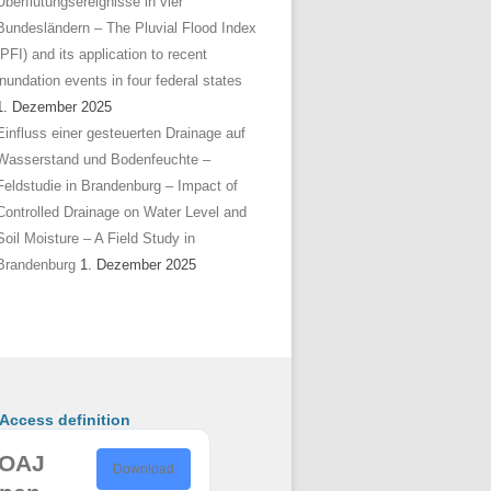
Überflutungsereignisse in vier
Bundesländern – The Pluvial Flood Index
(PFI) and its application to recent
inundation events in four federal states
1. Dezember 2025
Einfluss einer gesteuerten Drainage auf
Wasserstand und Bodenfeuchte –
Feldstudie in Brandenburg – Impact of
Controlled Drainage on Water Level and
Soil Moisture – A Field Study in
Brandenburg
1. Dezember 2025
ccess definition
OAJ
Download