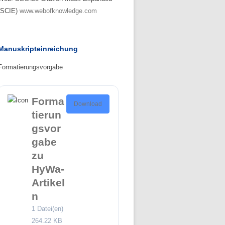
(SCIE)
www.webofknowledge.com
Manuskripteinreichung
Formatierungsvorgabe
Forma
Download
tierun
gsvor
gabe
zu
HyWa-
Artikel
n
1 Datei(en)
264.22 KB