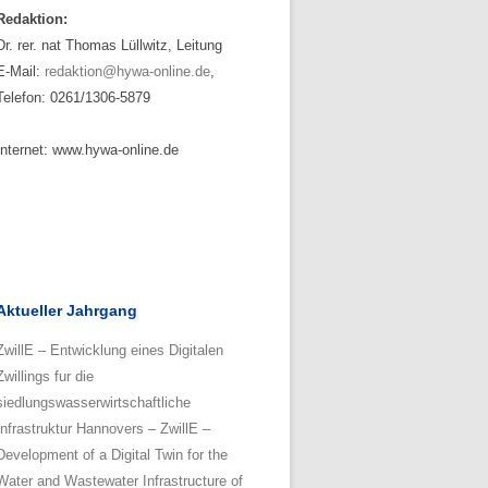
Redaktion:
Dr. rer. nat Thomas Lüllwitz, Leitung
E-Mail:
redaktion@hywa-online.de
,
Telefon: 0261/1306-5879
Internet: www.hywa-online.de
Aktueller Jahrgang
ZwillE – Entwicklung eines Digitalen
Zwillings fur die
siedlungswasserwirtschaftliche
Infrastruktur Hannovers – ZwillE –
Development of a Digital Twin for the
Water and Wastewater Infrastructure of