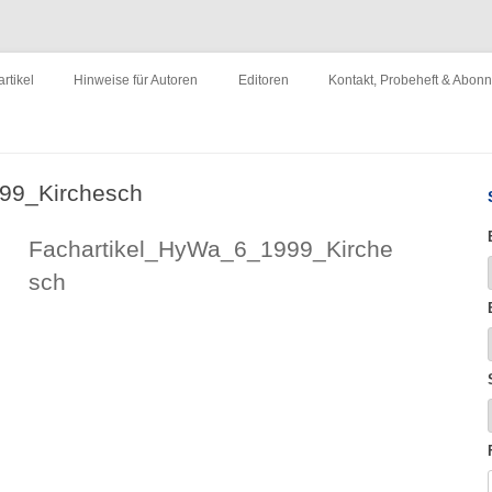
ewirtschaftung"
Zum
Inhalt
rtikel
Hinweise für Autoren
Editoren
Kontakt, Probeheft & Abon
springen
Impressum
99_Kirchesch
Fachartikel_HyWa_6_1999_Kirche
sch