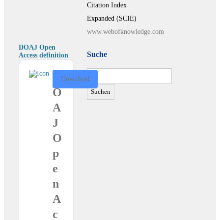
Citation Index
Expanded (SCIE)
www.webofknowledge.com
DOAJ Open
Suche
Access definition
Suchen
D
Download
nach:
O
A
J
O
p
e
n
A
c