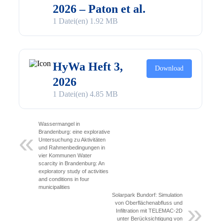
2026 – Paton et al.
1 Datei(en)
1.92 MB
HyWa Heft 3,
Download
2026
1 Datei(en)
4.85 MB
Wassermangel in
Brandenburg: eine explorative
Untersuchung zu Aktivitäten
und Rahmenbedingungen in
vier Kommunen Water
scarcity in Brandenburg: An
exploratory study of activities
and conditions in four
municipalities
Solarpark Bundorf: Simulation
von Oberflächenabfluss und
Infiltration mit TELEMAC-2D
unter Berücksichtigung von