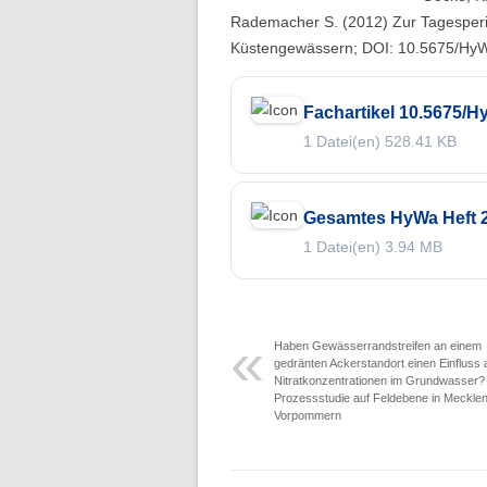
Folge 10 – Bodenkunde und
Rademacher S. (2012) Zur Tagesperiod
Landschaftswasserhaushalt
Küstengewässern; DOI: 10.5675/Hy
Folge 9 – Internationale Kommission
Fachartikel 10.5675/
zum Schutz des Rheins
1 Datei(en)
528.41 KB
Folge 8 – Oeschger-Zentrum für
Klimaforschung
Gesamtes HyWa Heft 2
Folge 7 – Ökohydrologie
1 Datei(en)
3.94 MB
Folge 6 – Starkregen und Sturzfluten
Folge 5 – Feuchtgebiete & Moore
Haben Gewässerrandstreifen an einem
Folge 4 – Fernerkundung &
gedränten Ackerstandort einen Einfluss a
Nitratkonzentrationen im Grundwasser?
Hydrologie
Prozessstudie auf Feldebene in Meckle
Vorpommern
Folge 3 – Schneehydrologie
Folge 2 – Weltdatenzentrum Abfluss