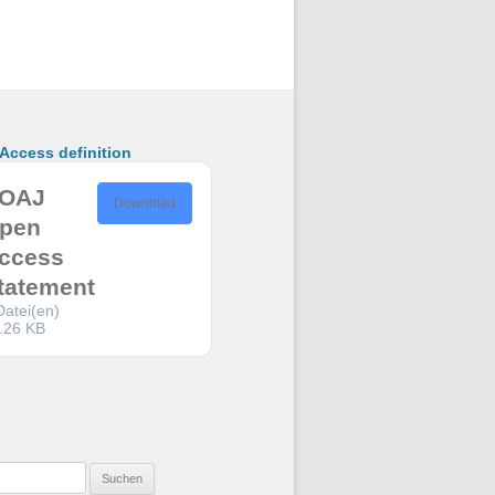
ccess definition
OAJ
Download
pen
ccess
tatement
Datei(en)
.26 KB