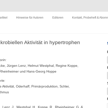
ewirtschaftung"
Zum
Inhalt
rtikel
Hinweise für Autoren
Editoren
Kontakt, Probeheft & Abon
springen
Impressum
krobiellen Aktivität in hypertrophen
orin:
cke, Jürgen Lenz, Helmut Westphal, Regine Koppe,
Rheinheimer und Hans-Georg Hoppe
rte:
le Aktivität, Oderhaff, Primärproduktion, Schlei,
thmus
, Lenz, J., Westphal, H., Koppe, R., Rheinheimer, G. &