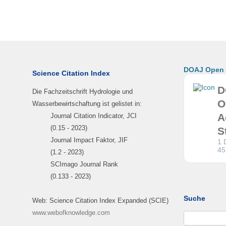
DOAJ Open A
Science Citation Index
D
Die Fachzeitschrift Hydrologie und
O
Wasserbewirtschaftung ist gelistet in:
A
Journal Citation Indicator, JCI
(0.15 - 2023)
S
Journal Impact Faktor, JIF
1 
45
(1.2 - 2023)
SCImago Journal Rank
(0.133 - 2023)
Suche
Web: Science Citation Index Expanded (SCIE)
www.webofknowledge.com
Suchen