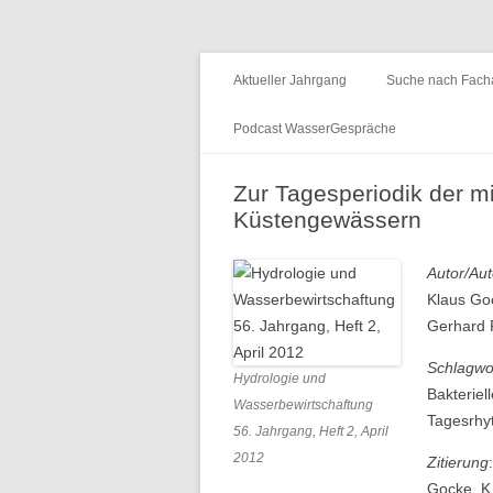
Fachzeitschrift "Hydrologie und Wasserb
HyWa
Aktueller Jahrgang
Suche nach Facha
Podcast WasserGespräche
Folge 15 – Wald & Wasser
Zur Tagesperiodik der mi
Küstengewässern
Folge 14 – Aueninstitut
Folge 13 – Niedrigwasser & die
Autor/Aut
Informationsplattform UNDINE
Klaus Go
Gerhard 
Folge 12 – International Centre for
Water Resources and Global
Schlagwo
Hydrologie und
Change
Bakteriel
Wasserbewirtschaftung
Tagesrhy
56. Jahrgang, Heft 2, April
Folge 11 – Institut für
2012
Zitierung
:
Seenforschung, ISF
Gocke, K.