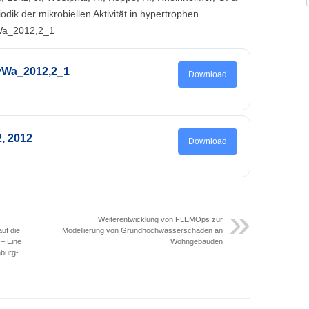
ik der mikrobiellen Aktivität in hypertrophen
Wa_2012,2_1
HyWa_2012,2_1
Download
, 2012
Download
Weiterentwicklung von FLEMOps zur
uf die
Modellierung von Grundhochwasserschäden an
 – Eine
Wohngebäuden
nburg-