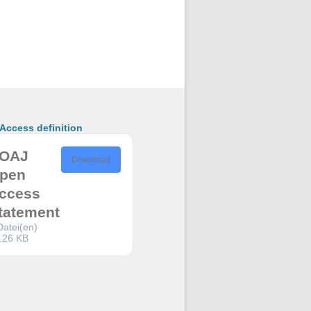
ccess definition
OAJ
Download
pen
ccess
tatement
Datei(en)
.26 KB