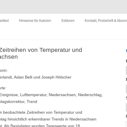
ewirtschaftung"
Zum
Inhalt
rtikel
Hinweise für Autoren
Editoren
Kontakt, Probeheft & Abon
springen
Impressum
Zeitreihen von Temperatur und
sachsen
orin:
landt, Aslan Belli und Joseph Hölscher
rte:
reignisse, Lufttemperatur, Niedersachsen, Niederschlag,
lagskorrektur, Trend
n beobachtete Zeitreihen von Temperatur und
lag hinsichtlich erkennbarer Trends in Niedersachsen
ht. Als Basisdaten wurden Tageswerte von 18