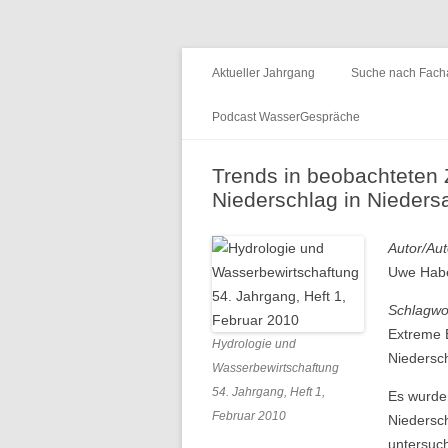
Fachzeitschrift "Hydrologie und Wasserb
HyWa
Aktueller Jahrgang
Suche nach Facha
Podcast WasserGespräche
Folge 15 – Wald & Wasser
Trends in beobachteten 
Niederschlag in Nieder
Folge 14 – Aueninstitut
Folge 13 – Niedrigwasser & die
Autor/Aut
Informationsplattform UNDINE
Uwe Haber
Folge 12 – International Centre for
Schlagwo
Water Resources and Global
Extreme E
Hydrologie und
Change
Niedersch
Wasserbewirtschaftung
54. Jahrgang, Heft 1,
Es wurde
Folge 11 – Institut für
Februar 2010
Niedersch
Seenforschung, ISF
untersuc