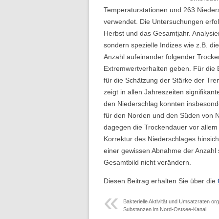
Folge 10 – Bodenkunde und
Temperaturstationen und 263 Nieders
Landschaftswasserhaushalt
verwendet. Die Untersuchungen erfolg
Herbst und das Gesamtjahr. Analysie
Folge 9 – Internationale Kommission
sondern spezielle Indizes wie z.B. 
zum Schutz des Rheins
Anzahl aufeinander folgender Trocken
Extremwertverhalten geben. Für die
Folge 8 – Oeschger-Zentrum für
für die Schätzung der Stärke der Tre
Klimaforschung
zeigt in allen Jahreszeiten signifik
Folge 7 – Ökohydrologie
den Niederschlag konnten insbesonde
für den Norden und den Süden von N
Folge 6 – Starkregen und Sturzfluten
dagegen die Trockendauer vor allem i
Korrektur des Niederschlages hinsich
Folge 5 – Feuchtgebiete & Moore
einer gewissen Abnahme der Anzahl si
Gesamtbild nicht verändern.
Folge 4 – Fernerkundung &
Hydrologie
Diesen Beitrag erhalten Sie über die
Folge 3 – Schneehydrologie
Bakterielle Aktivität und Umsatzraten or
Substanzen im Nord-Ostsee-Kanal
Folge 2 – Weltdatenzentrum Abfluss