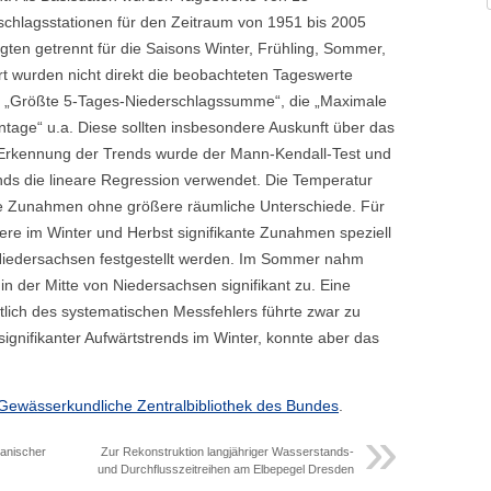
chlagsstationen für den Zeitraum von 1951 bis 2005
ten getrennt für die Saisons Winter, Frühling, Sommer,
rt wurden nicht direkt die beobachteten Tageswerte
die „Größte 5-Tages-Niederschlagssumme“, die „Maximale
tage“ u.a. Diese sollten insbesondere Auskunft über das
 Erkennung der Trends wurde der Mann-Kendall-Test und
nds die lineare Regression verwendet. Die Temperatur
ante Zunahmen ohne größere räumliche Unterschiede. Für
re im Winter und Herbst signifikante Zunahmen speziell
iedersachsen festgestellt werden. Im Sommer nahm
n der Mitte von Niedersachsen signifikant zu. Eine
tlich des systematischen Messfehlers führte zwar zu
gnifikanter Aufwärtstrends im Winter, konnte aber das
Gewässerkundliche Zentralbibliothek des Bundes
.
ganischer
Zur Rekonstruktion langjähriger Wasserstands-
und Durchflusszeitreihen am Elbepegel Dresden