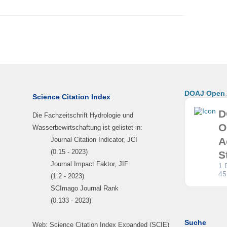
DOAJ Open A
Science Citation Index
D
Die Fachzeitschrift Hydrologie und
O
Wasserbewirtschaftung ist gelistet in:
A
Journal Citation Indicator, JCI
(0.15 - 2023)
S
Journal Impact Faktor, JIF
1 
45
(1.2 - 2023)
SCImago Journal Rank
(0.133 - 2023)
Suche
Web: Science Citation Index Expanded (SCIE)