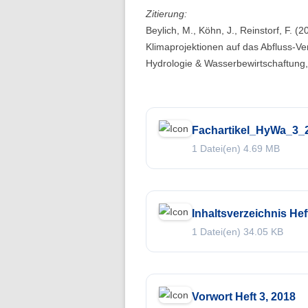
Folge 10 – Bodenkunde und
Zitierung:
Landschaftswasserhaushalt
Beylich, M., Köhn, J., Reinstorf, F.
Klimaprojektionen auf das Abfluss-V
Folge 9 – Internationale Kommission
Hydrologie & Wasserbewirtschaftung
zum Schutz des Rheins
Folge 8 – Oeschger-Zentrum für
Klimaforschung
Fachartikel_HyWa_3_
Folge 7 – Ökohydrologie
1 Datei(en)
4.69 MB
Folge 6 – Starkregen und Sturzfluten
Folge 5 – Feuchtgebiete & Moore
Inhaltsverzeichnis Hef
Folge 4 – Fernerkundung &
1 Datei(en)
34.05 KB
Hydrologie
Folge 3 – Schneehydrologie
Vorwort Heft 3, 2018
Folge 2 – Weltdatenzentrum Abfluss