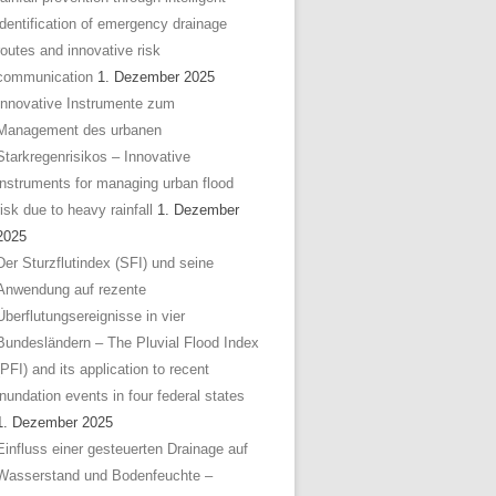
identification of emergency drainage
routes and innovative risk
communication
1. Dezember 2025
Innovative Instrumente zum
Management des urbanen
Starkregenrisikos – Innovative
instruments for managing urban flood
risk due to heavy rainfall
1. Dezember
2025
Der Sturzflutindex (SFI) und seine
Anwendung auf rezente
Überflutungsereignisse in vier
Bundesländern – The Pluvial Flood Index
(PFI) and its application to recent
inundation events in four federal states
1. Dezember 2025
Einfluss einer gesteuerten Drainage auf
Wasserstand und Bodenfeuchte –