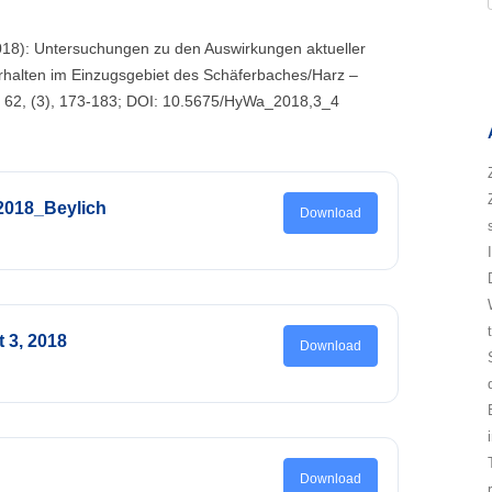
 (2018): Untersuchungen zu den Auswirkungen aktueller
erhalten im Einzugsgebiet des Schäferbaches/Harz –
, 62, (3), 173-183; DOI: 10.5675/HyWa_2018,3_4
2018_Beylich
Download
t 3, 2018
Download
Download