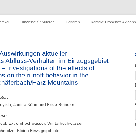
ewirtschaftung"
Zum
Inhalt
rtikel
Hinweise für Autoren
Editoren
Kontakt, Probeheft & Abon
springen
Impressum
Auswirkungen aktueller
as Abfluss-Verhalten im Einzugsgebiet
 Investigations of the effects of
ns on the runoff behavior in the
Schäferbach/Harz Mountains
utor:
ylich, Janine Köhn und Frido Reinstorf
rte:
del, Extremhochwasser, Winterhochwasser,
hmelze, Kleine Einzugsgebiete