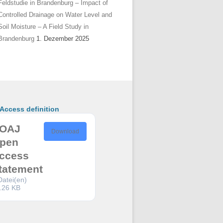
Feldstudie in Brandenburg – Impact of
Controlled Drainage on Water Level and
Soil Moisture – A Field Study in
Brandenburg
1. Dezember 2025
ccess definition
OAJ
Download
pen
ccess
tatement
Datei(en)
.26 KB