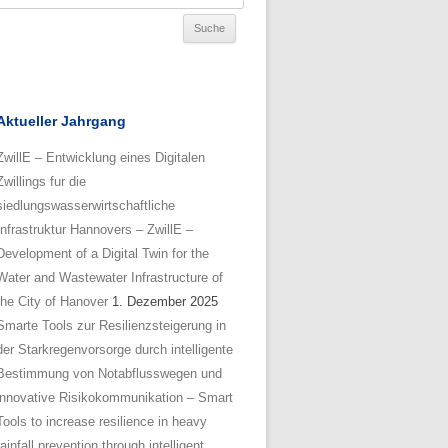
Aktueller Jahrgang
ZwillE – Entwicklung eines Digitalen
Zwillings fur die
siedlungswasserwirtschaftliche
Infrastruktur Hannovers – ZwillE –
Development of a Digital Twin for the
Water and Wastewater Infrastructure of
the City of Hanover
1. Dezember 2025
Smarte Tools zur Resilienzsteigerung in
der Starkregenvorsorge durch intelligente
Bestimmung von Notabflusswegen und
innovative Risikokommunikation – Smart
Tools to increase resilience in heavy
rainfall prevention through intelligent