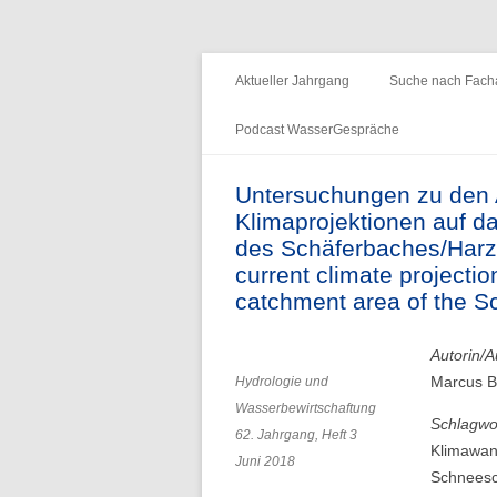
Fachzeitschrift "Hydrologie und Wasserb
HyWa
Aktueller Jahrgang
Suche nach Facha
Podcast WasserGespräche
Folge 15 – Wald & Wasser
Untersuchungen zu den 
Klimaprojektionen auf d
Folge 14 – Aueninstitut
des Schäferbaches/Harz –
Folge 13 – Niedrigwasser & die
current climate projectio
Informationsplattform UNDINE
catchment area of the 
Folge 12 – International Centre for
Autorin/A
Water Resources and Global
Marcus Be
Hydrologie und
Change
Wasserbewirtschaftung
Schlagwo
62. Jahrgang, Heft 3
Folge 11 – Institut für
Klimawan
Juni 2018
Seenforschung, ISF
Schneesc