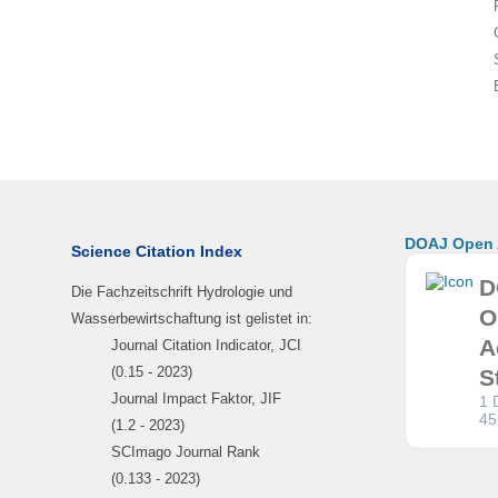
DOAJ Open A
Science Citation Index
D
Die Fachzeitschrift Hydrologie und
O
Wasserbewirtschaftung ist gelistet in:
A
Journal Citation Indicator, JCI
(0.15 - 2023)
S
Journal Impact Faktor, JIF
1 
45
(1.2 - 2023)
SCImago Journal Rank
(0.133 - 2023)