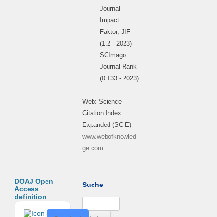
Journal
Impact
Faktor, JIF
(1.2 - 2023)
SCImago
Journal Rank
(0.133 - 2023)
Web: Science
Citation Index
Expanded (SCIE)
www.webofknowled
ge.com
DOAJ Open
Suche
Access
definition
Suchen
nach:
D