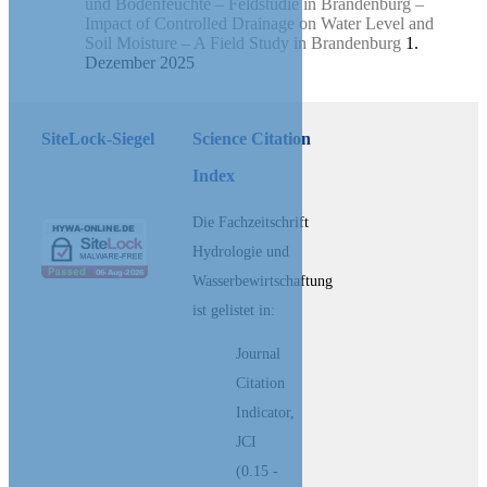
und Bodenfeuchte – Feldstudie in Brandenburg –
Impact of Controlled Drainage on Water Level and
Soil Moisture – A Field Study in Brandenburg
1.
Dezember 2025
SiteLock-Siegel
Science Citation
Index
Die Fachzeitschrift
Hydrologie und
Wasserbewirtschaftung
ist gelistet in:
Journal
Citation
Indicator,
JCI
(0.15 -