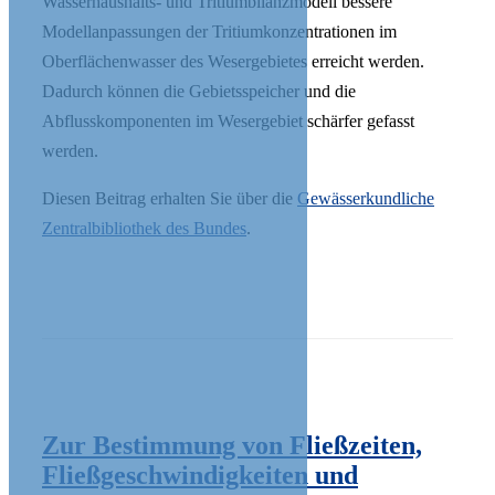
Wasserhaushalts- und Tritiumbilanzmodell bessere
Modellanpassungen der Tritiumkonzentrationen im
Oberflächenwasser des Wesergebietes erreicht werden.
Dadurch können die Gebietsspeicher und die
Abflusskomponenten im Wesergebiet schärfer gefasst
werden.
Diesen Beitrag erhalten Sie über die
Gewässerkundliche
Zentralbibliothek des Bundes
.
Zur Bestimmung von Fließzeiten,
Fließgeschwindigkeiten und