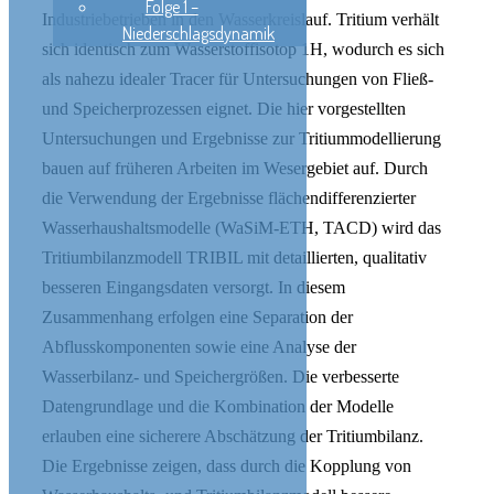
Folge 1 –
Industriebetrieben in den Wasserkreislauf. Tritium verhält
Niederschlagsdynamik
sich identisch zum Wasserstoffisotop 1H, wodurch es sich
als nahezu idealer Tracer für Untersuchungen von Fließ-
und Speicherprozessen eignet. Die hier vorgestellten
Untersuchungen und Ergebnisse zur Tritiummodellierung
bauen auf früheren Arbeiten im Wesergebiet auf. Durch
die Verwendung der Ergebnisse flächendifferenzierter
Wasserhaushaltsmodelle (WaSiM-ETH, TACD) wird das
Tritiumbilanzmodell TRIBIL mit detaillierten, qualitativ
besseren Eingangsdaten versorgt. In diesem
Zusammenhang erfolgen eine Separation der
Abflusskomponenten sowie eine Analyse der
Wasserbilanz- und Speichergrößen. Die verbesserte
Datengrundlage und die Kombination der Modelle
erlauben eine sicherere Abschätzung der Tritiumbilanz.
Die Ergebnisse zeigen, dass durch die Kopplung von