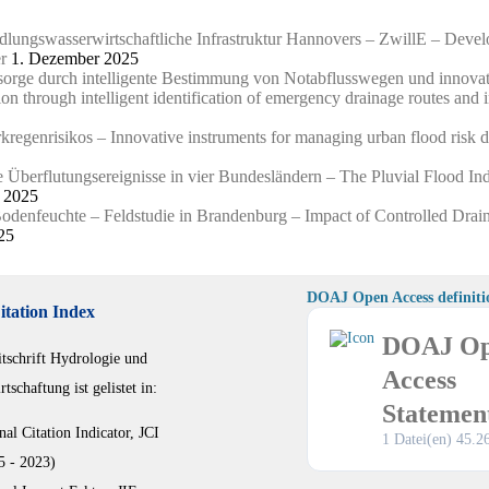
edlungswasserwirtschaftliche Infrastruktur Hannovers – ZwillE – Devel
r
1. Dezember 2025
orsorge durch intelligente Bestimmung von Notabflusswegen und innov
tion through intelligent identification of emergency drainage routes an
egenrisikos – Innovative instruments for managing urban flood risk du
Überflutungsereignisse in vier Bundesländern – The Pluvial Flood Inde
 2025
Bodenfeuchte – Feldstudie in Brandenburg – Impact of Controlled Drai
25
DOAJ Open Access definiti
itation Index
DOAJ O
itschrift Hydrologie und
Access
tschaftung ist gelistet in:
Statemen
nal Citation Indicator, JCI
1 Datei(en)
45.2
5 - 2023)