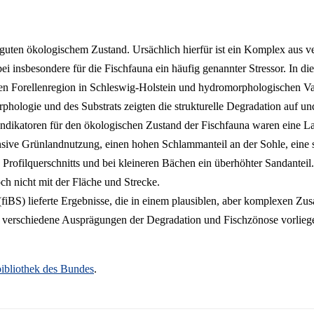
m guten ökologischem Zustand. Ursächlich hierfür ist ein Komplex aus v
ei insbesondere für die Fischfauna ein häufig genannter Stressor. In di
Forellenregion in Schleswig-Holstein und hydromorphologischen Varia
logie und des Substrats zeigten die strukturelle Degradation auf und 
e Indikatoren für den ökologischen Zustand der Fischfauna waren eine
ensive Grünlandnutzung, einen hohen Schlammanteil an der Sohle, eine 
Profilquerschnitts und bei kleineren Bächen ein überhöhter Sandanteil. 
ch nicht mit der Fläche und Strecke.
 (fiBS) lieferte Ergebnisse, die in einem plausiblen, aber komplexen 
n verschiedene Ausprägungen der Degradation und Fischzönose vorlie
ibliothek des Bundes
.