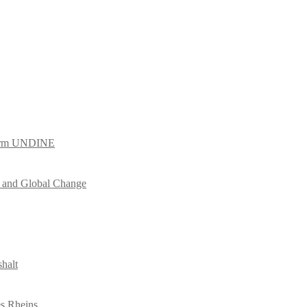
tform UNDINE
es and Global Change
halt
es Rheins