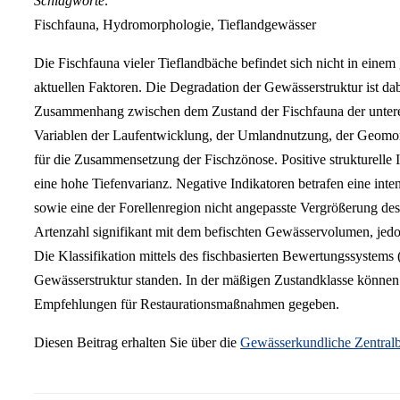
Schlagworte:
Fischfauna, Hydromorphologie, Tieflandgewässer
Die Fischfauna vieler Tieflandbäche befindet sich nicht in eine
aktuellen Faktoren. Die Degradation der Gewässerstruktur ist dab
Zusammenhang zwischen dem Zustand der Fischfauna der unteren 
Variablen der Laufentwicklung, der Umlandnutzung, der Geomorpho
für die Zusammensetzung der Fischzönose. Positive strukturell
eine hohe Tiefenvarianz. Negative Indikatoren betrafen eine int
sowie eine der Forellenregion nicht angepasste Vergrößerung des 
Artenzahl signifikant mit dem befischten Gewässervolumen, jedo
Die Klassifikation mittels des fischbasierten Bewertungssystems
Gewässerstruktur standen. In der mäßigen Zustandklasse könne
Empfehlungen für Restaurationsmaßnahmen gegeben.
Diesen Beitrag erhalten Sie über die
Gewässerkundliche Zentralb