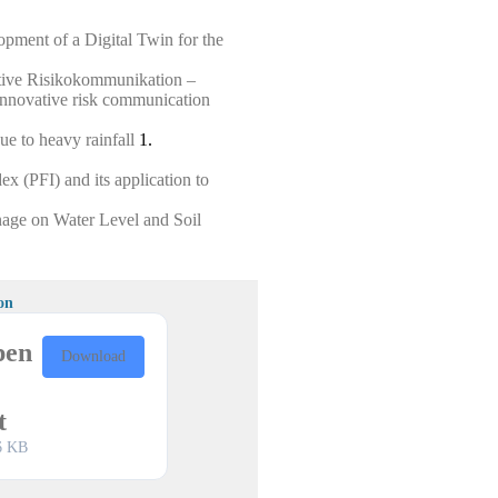
opment of a Digital Twin for the
ative Risikokommunikation –
d innovative risk communication
e to heavy rainfall
1.
x (PFI) and its application to
nage on Water Level and Soil
on
pen
Download
t
6 KB