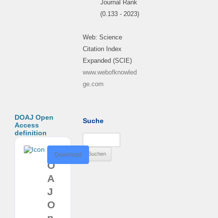
Journal Rank
(0.133 - 2023)
Web: Science
Citation Index
Expanded (SCIE)
www.webofknowled
ge.com
DOAJ Open
Suche
Access
definition
Suchen
nach:
D
Download
O
A
J
O
p