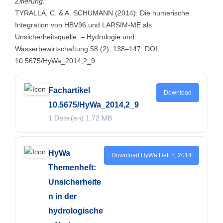
Zitierung:
TYRALLA, C. & A. SCHUMANN (2014): Die numerische
Integration von HBV96 und LARSIM-ME als
Unsicherheitsquelle. – Hydrologie und
Wasserbewirtschaftung 58 (2), 138–147; DOI:
10.5675/HyWa_2014,2_9
Fachartikel
Download
10.5675/HyWa_2014,2_9
1 Datei(en)
1.72 MB
HyWa
Download HyWa Heft 2, 2014
Themenheft:
Unsicherheite
n in der
hydrologische