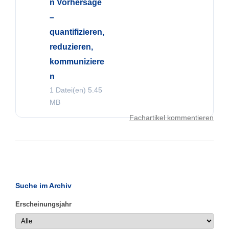
n Vorhersage
–
quantifizieren,
reduzieren,
kommuniziere
n
1 Datei(en)
5.45
MB
Fachartikel kommentieren
Suche im Archiv
Erscheinungsjahr