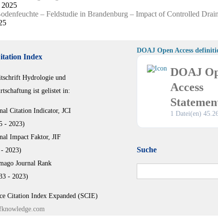
 2025
Bodenfeuchte – Feldstudie in Brandenburg – Impact of Controlled Drai
25
DOAJ Open Access definiti
itation Index
DOAJ O
itschrift Hydrologie und
Access
tschaftung ist gelistet in:
Statemen
nal Citation Indicator, JCI
1 Datei(en)
45.2
5 - 2023)
nal Impact Faktor, JIF
Suche
 - 2023)
mago Journal Rank
Suchen
33 - 2023)
nach:
ce Citation Index Expanded (SCIE)
knowledge.com