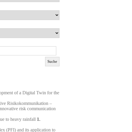
opment of a Digital Twin for the
ative Risikokommunikation –
d innovative risk communication
e to heavy rainfall
1.
x (PFI) and its application to