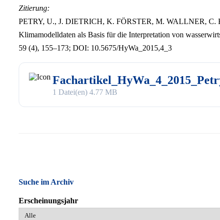
Zitierung:
PETRY, U., J. DIETRICH, K. FÖRSTER, M. WALLNER, C. B
Klimamodelldaten als Basis für die Interpretation von wasserwi
59 (4), 155–173; DOI: 10.5675/HyWa_2015,4_3
Fachartikel_HyWa_4_2015_Petr
1 Datei(en)
4.77 MB
Suche im Archiv
Erscheinungsjahr