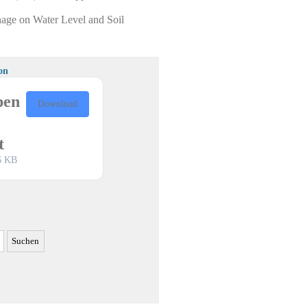
nage on Water Level and Soil
on
pen
Download
t
6 KB