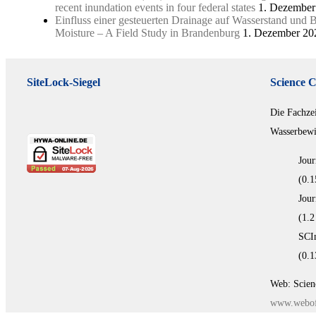
recent inundation events in four federal states
1. Dezember
Einfluss einer gesteuerten Drainage auf Wasserstand und 
Moisture – A Field Study in Brandenburg
1. Dezember 20
SiteLock-Siegel
Science C
Die Fachze
Wasserbewir
Jour
(0.1
Jour
(1.2
SCI
(0.1
Web: Scien
www.webof