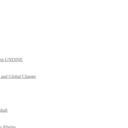
tform UNDINE
es and Global Change
halt
es Rheins