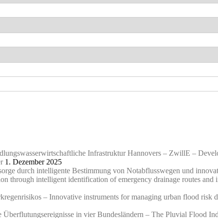
edlungswasserwirtschaftliche Infrastruktur Hannovers – ZwillE – Devel
r
1. Dezember 2025
orsorge durch intelligente Bestimmung von Notabflusswegen und innov
tion through intelligent identification of emergency drainage routes an
egenrisikos – Innovative instruments for managing urban flood risk du
Überflutungsereignisse in vier Bundesländern – The Pluvial Flood Inde