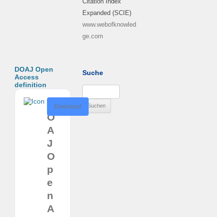
Citation Index
Expanded (SCIE)
www.webofknowled
ge.com
DOAJ Open
Suche
Access
definition
Suchen
nach:
D
Download
O
A
J
O
p
e
n
A