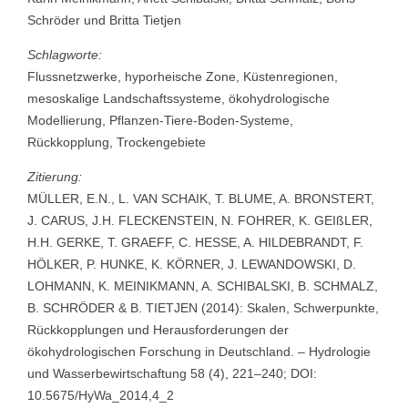
Schröder und Britta Tietjen
Schlagworte:
Flussnetzwerke, hyporheische Zone, Küstenregionen,
mesoskalige Landschaftssysteme, ökohydrologische
Modellierung, Pflanzen-Tiere-Boden-Systeme,
Rückkopplung, Trockengebiete
Zitierung:
MÜLLER, E.N., L. VAN SCHAIK, T. BLUME, A. BRONSTERT,
J. CARUS, J.H. FLECKENSTEIN, N. FOHRER, K. GEIßLER,
H.H. GERKE, T. GRAEFF, C. HESSE, A. HILDEBRANDT, F.
HÖLKER, P. HUNKE, K. KÖRNER, J. LEWANDOWSKI, D.
LOHMANN, K. MEINIKMANN, A. SCHIBALSKI, B. SCHMALZ,
B. SCHRÖDER & B. TIETJEN (2014): Skalen, Schwerpunkte,
Rückkopplungen und Herausforderungen der
ökohydrologischen Forschung in Deutschland. – Hydrologie
und Wasserbewirtschaftung 58 (4), 221–240; DOI:
10.5675/HyWa_2014,4_2