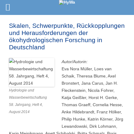
Skalen, Schwerpunkte, Rückkopplungen
und Herausforderungen der
ökohydrologischen Forschung in
Deutschland
Autor/Autorin:
Eva Nora Müller, Loes van
Schaik, Theresa Blume, Axel
Bronstert, Jana Carus, Jan H.
Fleckenstein, Nicola Fohrer,
Hydrologie und
Katja Geißler, Horst H. Gerke,
Wasserbewirtschaftung
Thomas Graeff, Cornelia Hesse,
58. Jahrgang, Heft 4,
Anke Hildebrandt, Franz Hölker,
August 2014
Philip Hunke, Katrin Körner, Jörg
Lewandowski, Dirk Lohmann,
Karin Meinikmann, Anett Schibalski, Britta Schmalz, Boris