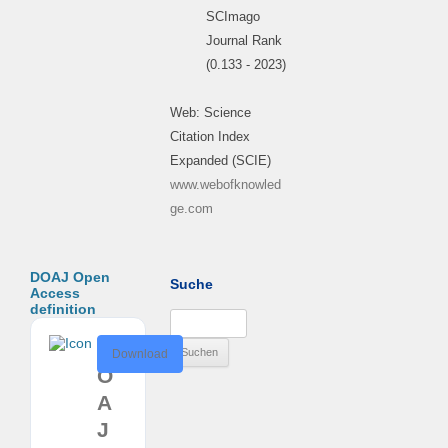
SCImago
Journal Rank
(0.133 - 2023)
Web: Science
Citation Index
Expanded (SCIE)
www.webofknowled
ge.com
DOAJ Open
Suche
Access
definition
Suchen
nach:
D
Download
O
A
J