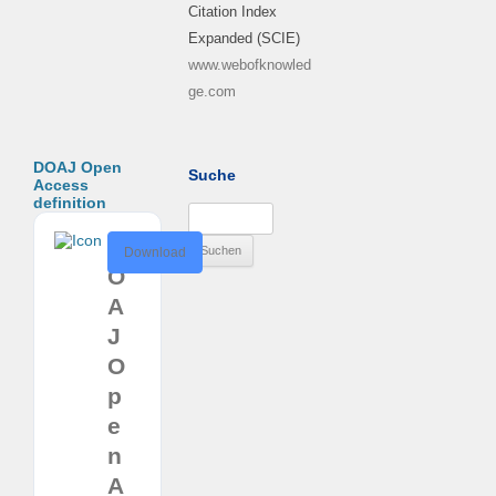
Citation Index
Expanded (SCIE)
www.webofknowled
ge.com
DOAJ Open
Suche
Access
definition
Suchen
nach:
D
Download
O
A
J
O
p
e
n
A