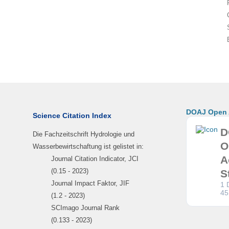
DOAJ Open A
Science Citation Index
D
Die Fachzeitschrift Hydrologie und
O
Wasserbewirtschaftung ist gelistet in:
A
Journal Citation Indicator, JCI
(0.15 - 2023)
S
Journal Impact Faktor, JIF
1 
45
(1.2 - 2023)
SCImago Journal Rank
(0.133 - 2023)