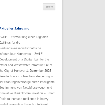
Aktueller Jahrgang
ZwillE – Entwicklung eines Digitalen
Zwillings fur die
siedlungswasserwirtschaftliche
Infrastruktur Hannovers – ZwillE –
Development of a Digital Twin for the
Water and Wastewater Infrastructure of
the City of Hanover
1. Dezember 2025
Smarte Tools zur Resilienzsteigerung in
der Starkregenvorsorge durch intelligente
Bestimmung von Notabflusswegen und
innovative Risikokommunikation – Smart
Tools to increase resilience in heavy
rainfall prevention through intelligent