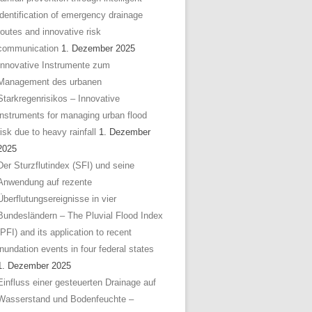
identification of emergency drainage
routes and innovative risk
communication
1. Dezember 2025
Innovative Instrumente zum
Management des urbanen
Starkregenrisikos – Innovative
instruments for managing urban flood
risk due to heavy rainfall
1. Dezember
2025
Der Sturzflutindex (SFI) und seine
Anwendung auf rezente
Überflutungsereignisse in vier
Bundesländern – The Pluvial Flood Index
(PFI) and its application to recent
inundation events in four federal states
1. Dezember 2025
Einfluss einer gesteuerten Drainage auf
Wasserstand und Bodenfeuchte –