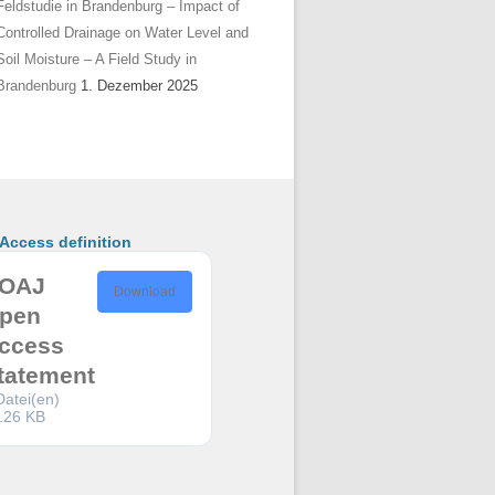
Feldstudie in Brandenburg – Impact of
Controlled Drainage on Water Level and
Soil Moisture – A Field Study in
Brandenburg
1. Dezember 2025
ccess definition
OAJ
Download
pen
ccess
tatement
Datei(en)
.26 KB