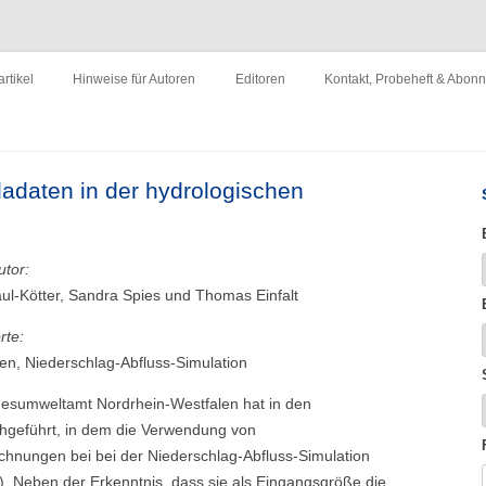
ewirtschaftung"
Zum
Inhalt
rtikel
Hinweise für Autoren
Editoren
Kontakt, Probeheft & Abon
springen
Impressum
adadaten in der hydrologischen
utor:
ul-Kötter, Sandra Spies und Thomas Einfalt
rte:
en, Niederschlag-Abfluss-Simulation
esumweltamt Nordrhein-Westfalen hat in den
hgeführt, in dem die Verwendung von
hnungen bei bei der Niederschlag-Abfluss-Simulation
Neben der Erkenntnis, dass sie als Eingangsgröße die