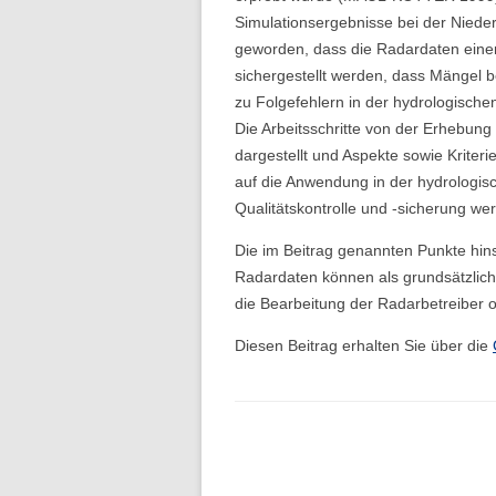
Folge 10 – Bodenkunde und
Simulationsergebnisse bei der Nieder
Landschaftswasserhaushalt
geworden, dass die Radardaten einer
sichergestellt werden, dass Mängel 
Folge 9 – Internationale Kommission
zu Folgefehlern in der hydrologis
zum Schutz des Rheins
Die Arbeitsschritte von der Erhebun
dargestellt und Aspekte sowie Kriteri
Folge 8 – Oeschger-Zentrum für
auf die Anwendung in der hydrologis
Klimaforschung
Qualitätskontrolle und -sicherung w
Folge 7 – Ökohydrologie
Die im Beitrag genannten Punkte hins
Radardaten können als grundsätzlich
Folge 6 – Starkregen und Sturzfluten
die Bearbeitung der Radarbetreiber 
Folge 5 – Feuchtgebiete & Moore
Diesen Beitrag erhalten Sie über die
Folge 4 – Fernerkundung &
Hydrologie
Folge 3 – Schneehydrologie
Folge 2 – Weltdatenzentrum Abfluss