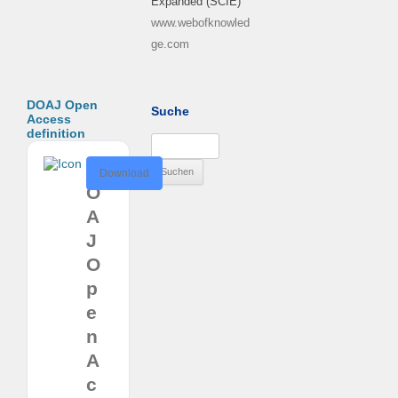
Expanded (SCIE)
www.webofknowled
ge.com
DOAJ Open
Suche
Access
definition
Suchen
nach:
D
Download
O
A
J
O
p
e
n
A
c