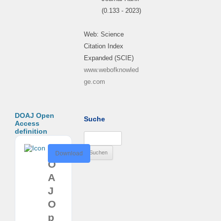
(0.133 - 2023)
Web: Science
Citation Index
Expanded (SCIE)
www.webofknowled
ge.com
DOAJ Open
Suche
Access
definition
Suchen
nach:
D
Download
O
A
J
O
p