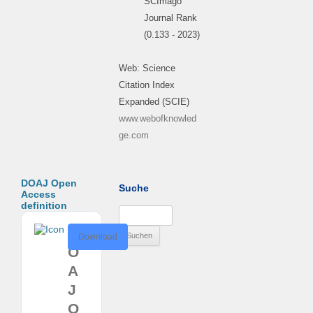
SCImago
Journal Rank
(0.133 - 2023)
Web: Science
Citation Index
Expanded (SCIE)
www.webofknowled
ge.com
DOAJ Open
Suche
Access
definition
Suchen
nach:
D
Download
O
A
J
O