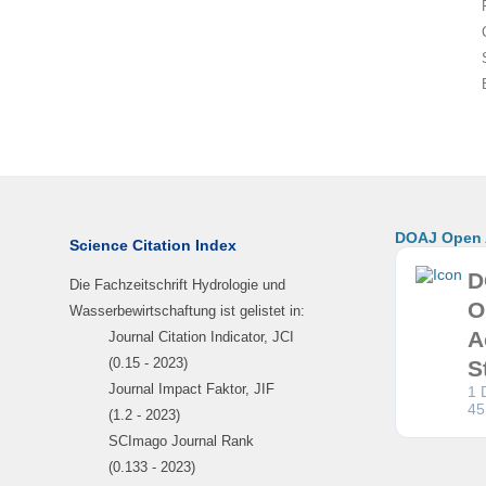
DOAJ Open A
Science Citation Index
D
Die Fachzeitschrift Hydrologie und
O
Wasserbewirtschaftung ist gelistet in:
A
Journal Citation Indicator, JCI
(0.15 - 2023)
S
Journal Impact Faktor, JIF
1 
45
(1.2 - 2023)
SCImago Journal Rank
(0.133 - 2023)