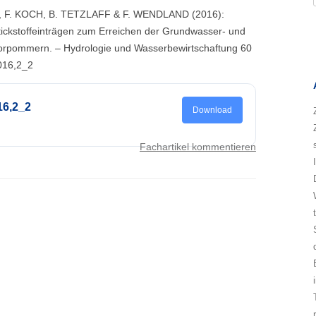
R, F. KOCH, B. TETZLAFF & F. WENDLAND (2016):
tickstoffeinträgen zum Erreichen der Grundwasser- und
orpommern. – Hydrologie und Wasserbewirtschaftung 60
016,2_2
16,2_2
Download
Fachartikel kommentieren