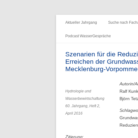
Fachzeitschrift "Hydrologie und Wasserb
HyWa
Aktueller Jahrgang
Suche nach Facha
Podcast WasserGespräche
Folge 15 – Wald & Wasser
Szenarien für die Reduz
Erreichen der Grundwass
Folge 14 – Aueninstitut
Mecklenburg-Vorpomme
Folge 13 – Niedrigwasser & die
Informationsplattform UNDINE
Autorin/A
Ralf Kunk
Hydrologie und
Folge 12 – International Centre for
Björn Tet
Wasserbewirtschaftung
Water Resources and Global
60. Jahrgang, Heft 2,
Change
Schlagwo
April 2016
Grundwas
Folge 11 – Institut für
Reduzieru
Seenforschung, ISF
Zitierung: