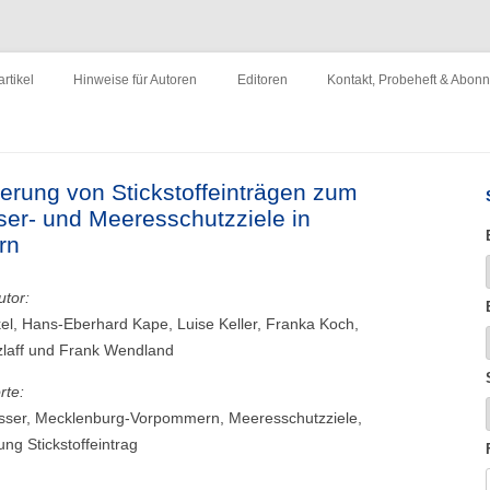
ewirtschaftung"
Zum
Inhalt
rtikel
Hinweise für Autoren
Editoren
Kontakt, Probeheft & Abon
springen
Impressum
ierung von Stickstoffeinträgen zum
er- und Meeresschutzziele in
rn
utor:
el, Hans-Eberhard Kape, Luise Keller, Franka Koch,
zlaff und Frank Wendland
rte:
ser, Mecklenburg-Vorpommern, Meeresschutzziele,
ng Stickstoffeintrag