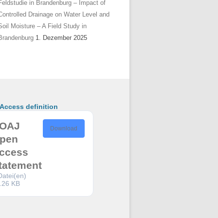
Feldstudie in Brandenburg – Impact of
Controlled Drainage on Water Level and
Soil Moisture – A Field Study in
Brandenburg
1. Dezember 2025
ccess definition
OAJ
Download
pen
ccess
tatement
Datei(en)
.26 KB