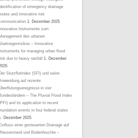
identification of emergency drainage
routes and innovative risk
communication
1. Dezember 2025
Innovative Instrumente zum
Management des urbanen
Starkregenrisikos – Innovative
instruments for managing urban flood
risk due to heavy rainfall
1. Dezember
2025
Der Sturzflutindex (SFI) und seine
Anwendung auf rezente
Überflutungsereignisse in vier
Bundesländern – The Pluvial Flood Index
(PFI) and its application to recent
inundation events in four federal states
1. Dezember 2025
Einfluss einer gesteuerten Drainage auf
Wasserstand und Bodenfeuchte –