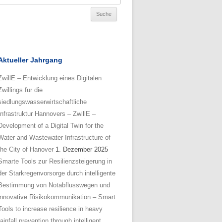
Aktueller Jahrgang
ZwillE – Entwicklung eines Digitalen
Zwillings fur die
siedlungswasserwirtschaftliche
Infrastruktur Hannovers – ZwillE –
Development of a Digital Twin for the
Water and Wastewater Infrastructure of
the City of Hanover
1. Dezember 2025
Smarte Tools zur Resilienzsteigerung in
der Starkregenvorsorge durch intelligente
Bestimmung von Notabflusswegen und
innovative Risikokommunikation – Smart
Tools to increase resilience in heavy
rainfall prevention through intelligent