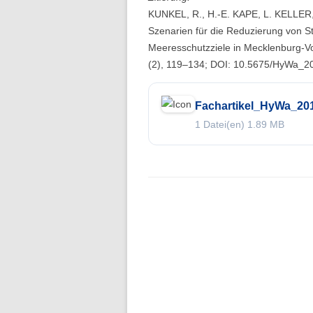
Folge 10 – Bodenkunde und
KUNKEL, R., H.-E. KAPE, L. KELLE
Landschaftswasserhaushalt
Szenarien für die Reduzierung von S
Meeresschutzziele in Mecklenburg-V
Folge 9 – Internationale Kommission
(2), 119–134; DOI: 10.5675/HyWa_2
zum Schutz des Rheins
Folge 8 – Oeschger-Zentrum für
Fachartikel_HyWa_20
Klimaforschung
1 Datei(en)
1.89 MB
Folge 7 – Ökohydrologie
Folge 6 – Starkregen und Sturzfluten
Folge 5 – Feuchtgebiete & Moore
Folge 4 – Fernerkundung &
Hydrologie
Folge 3 – Schneehydrologie
Folge 2 – Weltdatenzentrum Abfluss