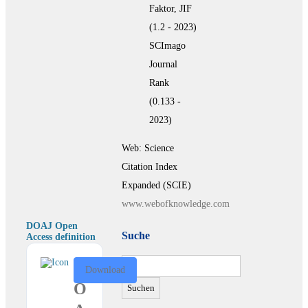
Faktor, JIF
(1.2 - 2023)
SCImago
Journal
Rank
(0.133 -
2023)
Web: Science
Citation Index
Expanded (SCIE)
www.webofknowledge.com
DOAJ Open
Suche
Access definition
Suchen
D
Download
nach:
O