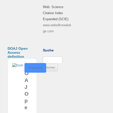
Web: Science
Citation Index
Expanded (SCIE)
www.webofknowled
ge.com
DOAJ Open
Suche
Access
definition
Suchen
nach:
D
Download
O
A
J
O
p
e