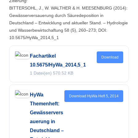
Zitierung:
BITTERSOHL, J., W. WALTHER & H. MEESENBURG (2014):
Gewässerversauerung durch Säuredeposition in
Deutschland – Entwicklung und aktueller Stand. – Hydrologie
und Wasserbewirtschaftung 58 (5), 260–273; DOI:
10.5675/HyWa_2014,5_1
Fachartikel
Download
10.5675/HyWa_2014,5_1
1 Datei(en)
570.52 KB
HyWa
Download HyWa Heft 5, 2014
Themenheft:
Gewässervers
auerung in
Deutschland –