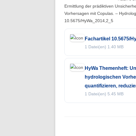
Folge 10 – Bodenkunde und
Ermittlung der prädiktiven Unsicherh
Landschaftswasserhaushalt
Vorhersagen mit Copulas. – Hydrolog
10.5675/HyWa_2014,2_5
Folge 9 – Internationale Kommission
zum Schutz des Rheins
Fachartikel 10.5675/
Folge 8 – Oeschger-Zentrum für
1 Datei(en)
1.40 MB
Klimaforschung
Folge 7 – Ökohydrologie
HyWa Themenheft: Uns
Folge 6 – Starkregen und Sturzfluten
hydrologischen Vorhe
quantifizieren, reduz
Folge 5 – Feuchtgebiete & Moore
1 Datei(en)
5.45 MB
Folge 4 – Fernerkundung &
Hydrologie
Folge 3 – Schneehydrologie
Folge 2 – Weltdatenzentrum Abfluss