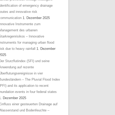
identification of emergency drainage
routes and innovative risk
communication
1. Dezember 2025
Innovative Instrumente zum
Management des urbanen
Starkregenrisikos – Innovative
instruments for managing urban flood
risk due to heavy rainfall
1. Dezember
2025
Der Sturzflutindex (SFI) und seine
Anwendung auf rezente
Überflutungsereignisse in vier
Bundesländern – The Pluvial Flood Index
(PFI) and its application to recent
inundation events in four federal states
1. Dezember 2025
Einfluss einer gesteuerten Drainage auf
Wasserstand und Bodenfeuchte –