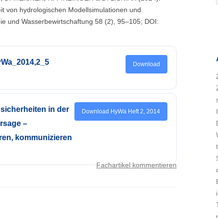
eit von hydrologischen Modellsimulationen und
ie und Wasserbewirtschaftung 58 (2), 95–105; DOI:
HyWa_2014,2_5
Download
icherheiten in der
Download HyWa Heft 2, 2014
rsage –
ieren, kommunizieren
Fachartikel kommentieren