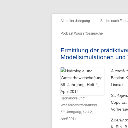
Fachzeitschrift "Hydrologie und Wasserb
HyWa
Aktueller Jahrgang
Suche nach Facha
Podcast WasserGespräche
Folge 15 – Wald & Wasser
Ermittlung der prädiktiv
Modellsimulationen und
Folge 14 – Aueninstitut
Folge 13 – Niedrigwasser & die
Autor/Aut
Informationsplattform UNDINE
Bastian K
Lisniak
Folge 12 – International Centre for
Water Resources and Global
Schlagwo
Hydrologie und
Change
Copulas, 
Wasserbewirtschaftung
Vorhersag
58. Jahrgang, Heft 2,
Folge 11 – Institut für
April 2014
Zitierung:
Seenforschung, ISF
KLEIN, B