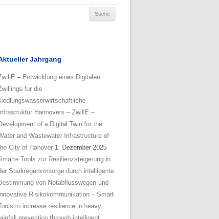
Aktueller Jahrgang
ZwillE – Entwicklung eines Digitalen
Zwillings fur die
siedlungswasserwirtschaftliche
Infrastruktur Hannovers – ZwillE –
Development of a Digital Twin for the
Water and Wastewater Infrastructure of
the City of Hanover
1. Dezember 2025
Smarte Tools zur Resilienzsteigerung in
der Starkregenvorsorge durch intelligente
Bestimmung von Notabflusswegen und
innovative Risikokommunikation – Smart
Tools to increase resilience in heavy
rainfall prevention through intelligent