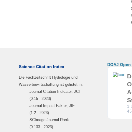
DOAJ Open A
Science Citation Index
D
Die Fachzeitschrift Hydrologie und
O
Wasserbewirtschaftung ist gelistet in:
A
Journal Citation Indicator, JCI
(0.15 - 2023)
S
Journal Impact Faktor, JIF
1 
45
(1.2 - 2023)
SCImago Journal Rank
(0.133 - 2023)