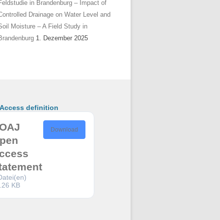
Feldstudie in Brandenburg – Impact of
Controlled Drainage on Water Level and
Soil Moisture – A Field Study in
Brandenburg
1. Dezember 2025
ccess definition
OAJ
Download
pen
ccess
tatement
Datei(en)
.26 KB