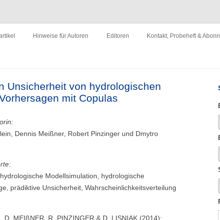
ewirtschaftung"
Zum
Inhalt
rtikel
Hinweise für Autoren
Editoren
Kontakt, Probeheft & Abon
springen
Impressum
en Unsicherheit von hydrologischen
 Vorhersagen mit Copulas
orin:
lein, Dennis Meißner, Robert Pinzinger und Dmytro
rte:
hydrologische Modellsimulation, hydrologische
e, prädiktive Unsicherheit, Wahrscheinlichkeitsverteilung
., D. MEIßNER, R. PINZINGER & D. LISNIAK (2014):