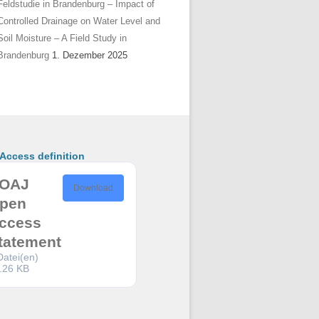
Feldstudie in Brandenburg – Impact of
Controlled Drainage on Water Level and
Soil Moisture – A Field Study in
Brandenburg
1. Dezember 2025
ccess definition
OAJ
Download
pen
ccess
tatement
Datei(en)
.26 KB