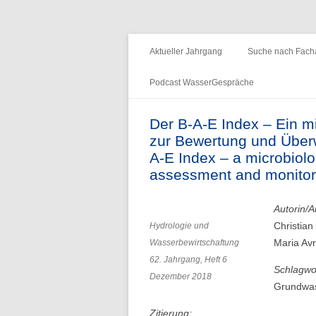
Fachzeitschrift "Hydrologie und Wasserb
HyWa
Aktueller Jahrgang
Suche nach Facha
Podcast WasserGespräche
Folge 15 – Wald & Wasser
Der B-A-E Index – Ein m
zur Bewertung und Übe
Folge 14 – Aueninstitut
A-E Index – a microbiolo
Folge 13 – Niedrigwasser & die
assessment and monitor
Informationsplattform UNDINE
Autorin/A
Folge 12 – International Centre for
Christian
Hydrologie und
Water Resources and Global
Maria Av
Wasserbewirtschaftung
Change
62. Jahrgang, Heft 6
Schlagwo
Dezember 2018
Folge 11 – Institut für
Grundwas
Seenforschung, ISF
Zitierung: