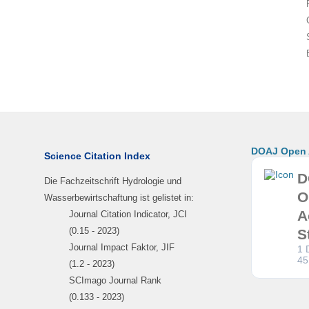
DOAJ Open A
Science Citation Index
D
Die Fachzeitschrift Hydrologie und
O
Wasserbewirtschaftung ist gelistet in:
A
Journal Citation Indicator, JCI
(0.15 - 2023)
S
Journal Impact Faktor, JIF
1 
45
(1.2 - 2023)
SCImago Journal Rank
(0.133 - 2023)