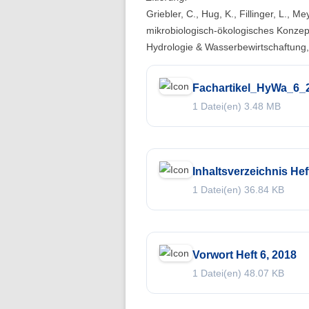
Folge 10 – Bodenkunde und
Griebler, C., Hug, K., Fillinger, L.,
Landschaftswasserhaushalt
mikrobiologisch-ökologisches Konz
Hydrologie & Wasserbewirtschaftung
Folge 9 – Internationale Kommission
zum Schutz des Rheins
Fachartikel_HyWa_6_2
Folge 8 – Oeschger-Zentrum für
1 Datei(en)
3.48 MB
Klimaforschung
Folge 7 – Ökohydrologie
Inhaltsverzeichnis Hef
Folge 6 – Starkregen und Sturzfluten
1 Datei(en)
36.84 KB
Folge 5 – Feuchtgebiete & Moore
Folge 4 – Fernerkundung &
Hydrologie
Vorwort Heft 6, 2018
1 Datei(en)
48.07 KB
Folge 3 – Schneehydrologie
Folge 2 – Weltdatenzentrum Abfluss