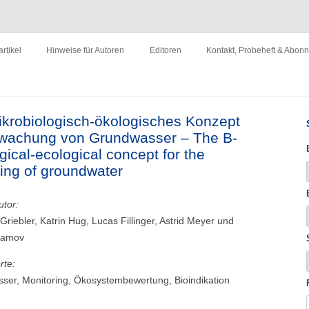
ewirtschaftung"
Zum
Inhalt
rtikel
Hinweise für Autoren
Editoren
Kontakt, Probeheft & Abon
springen
Impressum
ikrobiologisch-ökologisches Konzept
rwachung von Grundwasser – The B-
gical-ecological concept for the
ing of groundwater
utor:
 Griebler, Katrin Hug, Lucas Fillinger, Astrid Meyer und
ramov
rte:
ser, Monitoring, Ökosystembewertung, Bioindikation