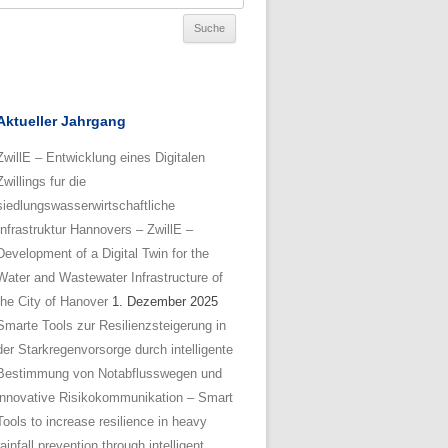
Aktueller Jahrgang
ZwillE – Entwicklung eines Digitalen
Zwillings fur die
siedlungswasserwirtschaftliche
Infrastruktur Hannovers – ZwillE –
Development of a Digital Twin for the
Water and Wastewater Infrastructure of
the City of Hanover
1. Dezember 2025
Smarte Tools zur Resilienzsteigerung in
der Starkregenvorsorge durch intelligente
Bestimmung von Notabflusswegen und
innovative Risikokommunikation – Smart
Tools to increase resilience in heavy
rainfall prevention through intelligent