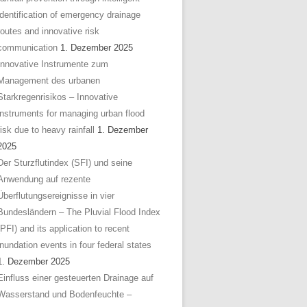
identification of emergency drainage
routes and innovative risk
communication
1. Dezember 2025
Innovative Instrumente zum
Management des urbanen
Starkregenrisikos – Innovative
instruments for managing urban flood
risk due to heavy rainfall
1. Dezember
2025
Der Sturzflutindex (SFI) und seine
Anwendung auf rezente
Überflutungsereignisse in vier
Bundesländern – The Pluvial Flood Index
(PFI) and its application to recent
inundation events in four federal states
1. Dezember 2025
Einfluss einer gesteuerten Drainage auf
Wasserstand und Bodenfeuchte –