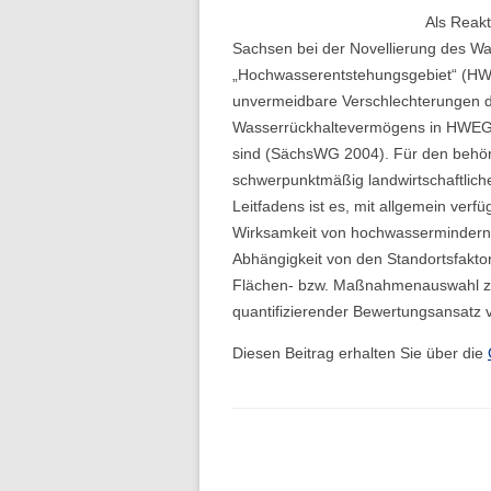
Folge 10 – Bodenkunde und
Als Reak
Landschaftswasserhaushalt
Sachsen bei der Novellierung des Wa
„Hochwasserentstehungsgebiet“ (HWEG
Folge 9 – Internationale Kommission
unvermeidbare Verschlechterungen d
zum Schutz des Rheins
Wasserrückhaltevermögens in HWE
sind (SächsWG 2004). Für den behörd
Folge 8 – Oeschger-Zentrum für
schwerpunktmäßig landwirtschaftlich
Klimaforschung
Leitfadens ist es, mit allgemein ver
Folge 7 – Ökohydrologie
Wirksamkeit von hochwassermindernd
Abhängigkeit von den Standortsfaktore
Folge 6 – Starkregen und Sturzfluten
Flächen- bzw. Maßnahmenauswahl zu u
quantifizierender Bewertungsansatz v
Folge 5 – Feuchtgebiete & Moore
Diesen Beitrag erhalten Sie über die
Folge 4 – Fernerkundung &
Hydrologie
Folge 3 – Schneehydrologie
Folge 2 – Weltdatenzentrum Abfluss