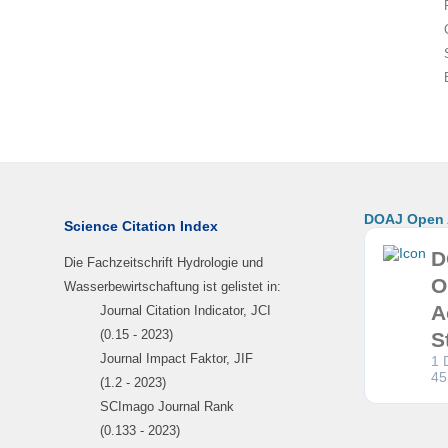
DOAJ Open A
Science Citation Index
D
Die Fachzeitschrift Hydrologie und
O
Wasserbewirtschaftung ist gelistet in:
A
Journal Citation Indicator, JCI
(0.15 - 2023)
S
Journal Impact Faktor, JIF
1 
45
(1.2 - 2023)
SCImago Journal Rank
(0.133 - 2023)