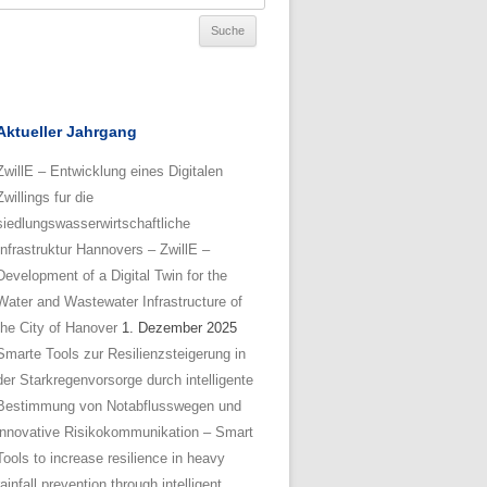
Aktueller Jahrgang
ZwillE – Entwicklung eines Digitalen
Zwillings fur die
siedlungswasserwirtschaftliche
Infrastruktur Hannovers – ZwillE –
Development of a Digital Twin for the
Water and Wastewater Infrastructure of
the City of Hanover
1. Dezember 2025
Smarte Tools zur Resilienzsteigerung in
der Starkregenvorsorge durch intelligente
Bestimmung von Notabflusswegen und
innovative Risikokommunikation – Smart
Tools to increase resilience in heavy
rainfall prevention through intelligent