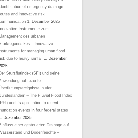
identification of emergency drainage
routes and innovative risk
communication
1. Dezember 2025
Innovative Instrumente zum
Management des urbanen
Starkregenrisikos – Innovative
instruments for managing urban flood
risk due to heavy rainfall
1. Dezember
2025
Der Sturzflutindex (SFI) und seine
Anwendung auf rezente
Überflutungsereignisse in vier
Bundesländern – The Pluvial Flood Index
(PFI) and its application to recent
inundation events in four federal states
1. Dezember 2025
Einfluss einer gesteuerten Drainage auf
Wasserstand und Bodenfeuchte –