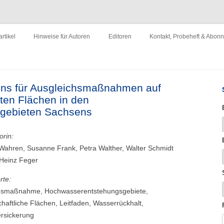
ewirtschaftung"
Zum
Inhalt
rtikel
Hinweise für Autoren
Editoren
Kontakt, Probeheft & Abon
springen
Impressum
dens für Ausgleichsmaßnahmen auf
zten Flächen in den
gebieten Sachsens
orin:
Wahren, Susanne Frank, Petra Walther, Walter Schmidt
-Heinz Feger
rte:
hsmaßnahme, Hochwasserentstehungsgebiete,
chaftliche Flächen, Leitfaden, Wasserrückhalt,
rsickerung