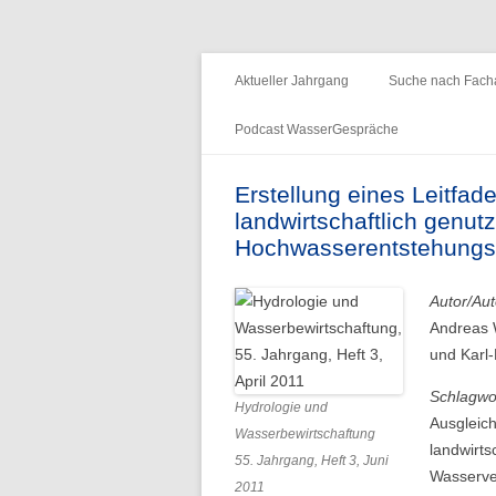
Fachzeitschrift "Hydrologie und Wasserb
HyWa
Aktueller Jahrgang
Suche nach Facha
Podcast WasserGespräche
Folge 15 – Wald & Wasser
Erstellung eines Leitfa
landwirtschaftlich genut
Folge 14 – Aueninstitut
Hochwasserentstehungs
Folge 13 – Niedrigwasser & die
Informationsplattform UNDINE
Autor/Aut
Andreas 
Folge 12 – International Centre for
und Karl
Water Resources and Global
Change
Schlagwo
Hydrologie und
Ausgleic
Wasserbewirtschaftung
Folge 11 – Institut für
landwirts
55. Jahrgang, Heft 3, Juni
Seenforschung, ISF
Wasserve
2011