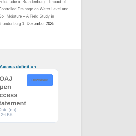
Feldstudie in Brandenburg – Impact of
Controlled Drainage on Water Level and
Soil Moisture – A Field Study in
Brandenburg
1. Dezember 2025
ccess definition
OAJ
Download
pen
ccess
tatement
Datei(en)
.26 KB