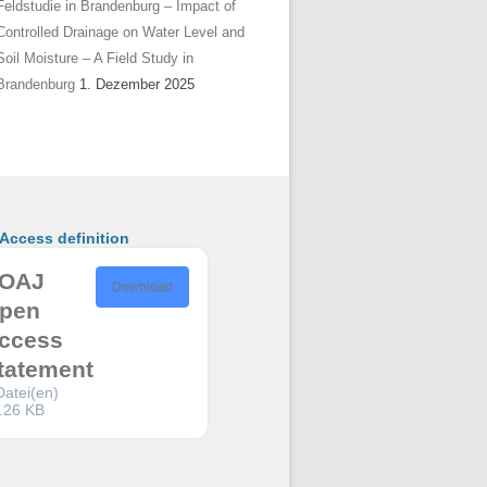
Feldstudie in Brandenburg – Impact of
Controlled Drainage on Water Level and
Soil Moisture – A Field Study in
Brandenburg
1. Dezember 2025
ccess definition
OAJ
Download
pen
ccess
tatement
Datei(en)
.26 KB