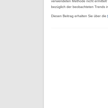
verwendeten Methode nicht ermittelt 
bezüglich der beobachteten Trends i
Folge 1 – Niederschlagsdynamik
Diesen Beitrag erhalten Sie über die