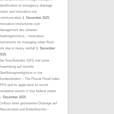
identification of emergency drainage
routes and innovative risk
communication
1. Dezember 2025
Innovative Instrumente zum
Management des urbanen
Starkregenrisikos – Innovative
instruments for managing urban flood
risk due to heavy rainfall
1. Dezember
2025
Der Sturzflutindex (SFI) und seine
Anwendung auf rezente
Überflutungsereignisse in vier
Bundesländern – The Pluvial Flood Index
(PFI) and its application to recent
inundation events in four federal states
1. Dezember 2025
Einfluss einer gesteuerten Drainage auf
Wasserstand und Bodenfeuchte –