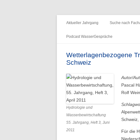
Fachzeitschrift "Hydrologie und Wasserb
HyWa
Aktueller Jahrgang
Suche nach Facha
Podcast WasserGespräche
Folge 15 – Wald & Wasser
Wetterlagenbezogene Tr
Schweiz
Folge 14 – Aueninstitut
Folge 13 – Niedrigwasser & die
Autor/Aut
Informationsplattform UNDINE
Pascal Hä
Rolf Wei
Folge 12 – International Centre for
Water Resources and Global
Schlagwo
Hydrologie und
Change
Alpenwett
Wasserbewirtschaftung
Schweiz,
55. Jahrgang, Heft 3, Juni
Folge 11 – Institut für
2011
Für die H
Seenforschung, ISF
Niedersc