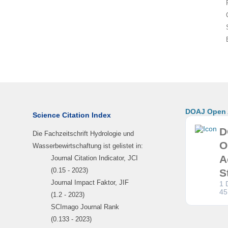
DOAJ Open A
Science Citation Index
D
Die Fachzeitschrift Hydrologie und
O
Wasserbewirtschaftung ist gelistet in:
A
Journal Citation Indicator, JCI
(0.15 - 2023)
S
Journal Impact Faktor, JIF
1 
45
(1.2 - 2023)
SCImago Journal Rank
(0.133 - 2023)