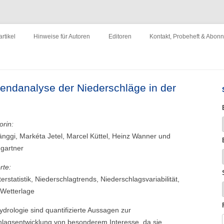
ewirtschaftung"
Zum
Inhalt
rtikel
Hinweise für Autoren
Editoren
Kontakt, Probeheft & Abon
springen
Impressum
endanalyse der Niederschläge in der
orin:
nggi, Markéta Jetel, Marcel Küttel, Heinz Wanner und
ngartner
rte:
erstatistik, Niederschlagtrends, Niederschlagsvariabilität,
 Wetterlage
ydrologie sind quantifizierte Aussagen zur
hlagsentwicklung von besonderem Interesse, da sie