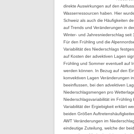
Folge 10 – Bodenkunde und
direkte Auswirkungen auf den Abfluss 
Landschaftswasserhaushalt
Wasserressourcen haben. Hier wurde
Schweiz als auch die Häufigkeiten 
Folge 9 – Internationale Kommission
auf Trends und Veränderungen in der
zum Schutz des Rheins
Winter- und Jahresniederschlag seit
Für den Frühling und die Alpennords
Folge 8 – Oeschger-Zentrum für
Variabilität des Niederschlags festg
Klimaforschung
auf Kosten der advektiven Lagen si
Folge 7 – Ökohydrologie
Frühling und Sommer eventuell auf I
werden können. In Bezug auf den Ei
Folge 6 – Starkregen und Sturzfluten
konvektiven Lagen Veränderungen in
beeinflussen, bei den advektiven Lag
Folge 5 – Feuchtgebiete & Moore
Niederschlagsmengen pro Wetterlag
Niederschlagsvariabilität im Frühlin
Folge 4 – Fernerkundung &
Variabilität der Ergiebigkeit erklärt 
Hydrologie
beiden Größen Auftretenshäufigkeite
Folge 3 – Schneehydrologie
AWT Veränderungen im Niederschlag 
eindeutige Zuteilung, welche der be
Folge 2 – Weltdatenzentrum Abfluss