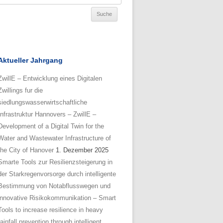
Aktueller Jahrgang
ZwillE – Entwicklung eines Digitalen
Zwillings fur die
siedlungswasserwirtschaftliche
Infrastruktur Hannovers – ZwillE –
Development of a Digital Twin for the
Water and Wastewater Infrastructure of
the City of Hanover
1. Dezember 2025
Smarte Tools zur Resilienzsteigerung in
der Starkregenvorsorge durch intelligente
Bestimmung von Notabflusswegen und
innovative Risikokommunikation – Smart
Tools to increase resilience in heavy
rainfall prevention through intelligent