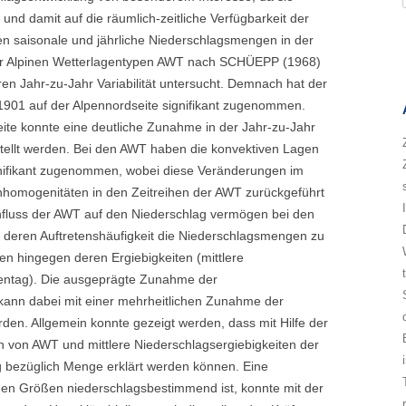
und damit auf die räumlich-zeitliche Verfügbarkeit der
n saisonale und jährliche Niederschlagsmengen in der
der Alpinen Wetterlagentypen AWT nach SCHÜEPP (1968)
en Jahr-zu-Jahr Variabilität untersucht. Demnach hat der
 1901 auf der Alpennordseite signifikant zugenommen.
eite konnte eine deutliche Zunahme in der Jahr-zu-Jahr
estellt werden. Bei den AWT haben die konvektiven Lagen
gnifikant zugenommen, wobei diese Veränderungen im
nhomogenitäten in den Zeitreihen der AWT zurückgeführt
nfluss der AWT auf den Niederschlag vermögen bei den
 deren Auftretenshäufigkeit die Niederschlagsmengen zu
en hingegen deren Ergiebigkeiten (mittlere
entag). Die ausgeprägte Zunahme der
g kann dabei mit einer mehrheitlichen Zunahme der
werden. Allgemein konnte gezeigt werden, dass mit Hilfe der
n von AWT und mittlere Niederschlagsergiebigkeiten der
bezüglich Menge erklärt werden können. Eine
iden Größen niederschlagsbestimmend ist, konnte mit der